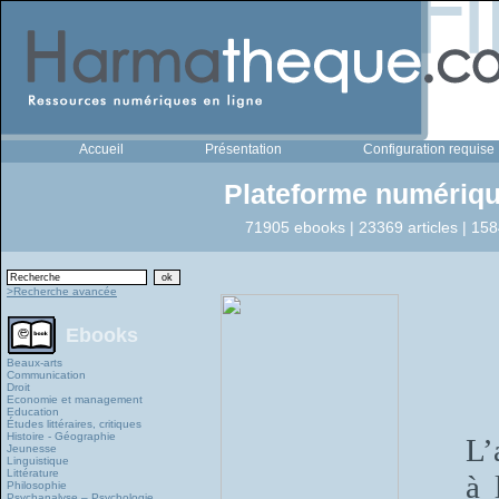
Accueil
Présentation
Configuration requise
Plateforme numériqu
71905 ebooks | 23369 articles | 158
>Recherche avancée
Ebooks
Beaux-arts
Communication
Droit
Economie et management
Education
Études littéraires, critiques
Histoire - Géographie
L’
Jeunesse
Linguistique
Littérature
à 
Philosophie
Psychanalyse – Psychologie