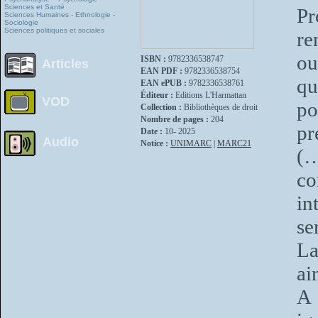
Sciences et Santé
P
Sciences Humaines - Ethnologie -
Sociologie
Sciences politiques et sociales
re
ou
ISBN :
9782336538747
Articles
EAN PDF :
9782336538754
qu
EAN ePUB :
9782336538761
Éditeur :
Editions L'Harmattan
VOD
po
Collection :
Bibliothèques de droit
Nombre de pages :
204
pr
Date :
10- 2025
Audio
Notice :
UNIMARC
|
MARC21
(…
co
in
se
La
ai
A 