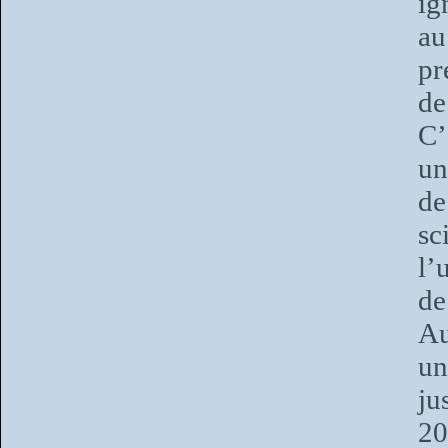
ig
au
pr
de
C’
un
de
sc
l’
de
Au
un
ju
20