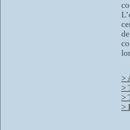
co
L’
ce
de
co
lo
> 
> 
> 
> 