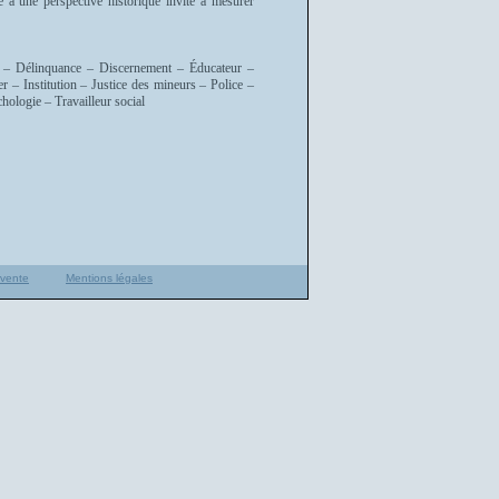
iée à une perspective historique invite à mesurer
é – Délinquance – Discernement – Éducateur –
 – Institution – Justice des mineurs – Police –
hologie – Travailleur social
 vente
Mentions légales