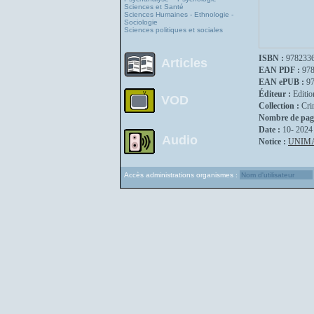
Sciences et Santé
Sciences Humaines - Ethnologie -
Sociologie
Sciences politiques et sociales
ISBN :
978233
Articles
EAN PDF :
97
EAN ePUB :
9
Éditeur :
Editio
VOD
Collection :
Cri
Nombre de pag
Date :
10- 2024
Audio
Notice :
UNIM
Accès administrations organismes :