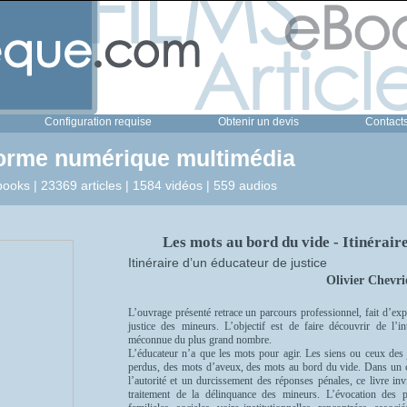
Configuration requise
Obtenir un devis
Contact
forme numérique multimédia
ooks | 23369 articles | 1584 vidéos | 559 audios
Les mots au bord du vide - Itinérair
Itinéraire d’un éducateur de justice
Olivier Chevri
L’ouvrage présenté retrace un parcours professionnel, fait d’exp
justice des mineurs. L’objectif est de faire découvrir de l’in
méconnue du plus grand nombre.
L’éducateur n’a que les mots pour agir. Les siens ou ceux des
perdus, des mots d’aveux, des mots au bord du vide. Dans un co
l’autorité et un durcissement des réponses pénales, ce livre inv
traitement de la délinquance des mineurs. L’évocation des p