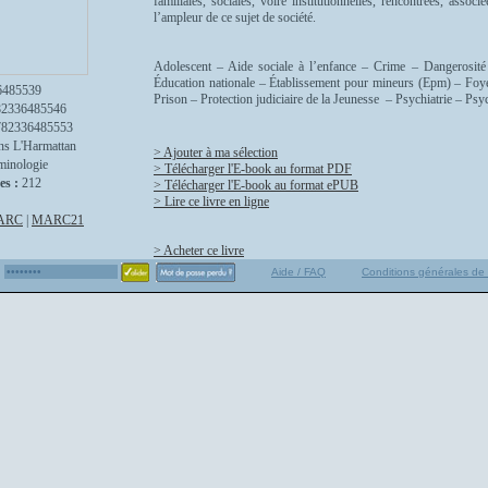
familiales, sociales, voire institutionnelles, rencontrées, assoc
l’ampleur de ce sujet de société.
Adolescent – Aide sociale à l’enfance – Crime – Dangerosit
Éducation nationale – Établissement pour mineurs (Epm) – Foyer
6485539
Prison – Protection judiciaire de la Jeunesse – Psychiatrie – Psyc
82336485546
782336485553
ns L'Harmattan
> Ajouter à ma sélection
minologie
> Télécharger l'E-book au format PDF
es :
212
> Télécharger l'E-book au format ePUB
> Lire ce livre en ligne
ARC
|
MARC21
> Acheter ce livre
Aide / FAQ
Conditions générales de