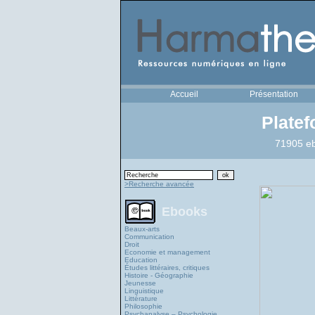
Accueil
Présentation
Plate
71905 eb
>Recherche avancée
Ebooks
Beaux-arts
Communication
Droit
Economie et management
Education
Études littéraires, critiques
Histoire - Géographie
Jeunesse
Linguistique
Littérature
Philosophie
Psychanalyse – Psychologie