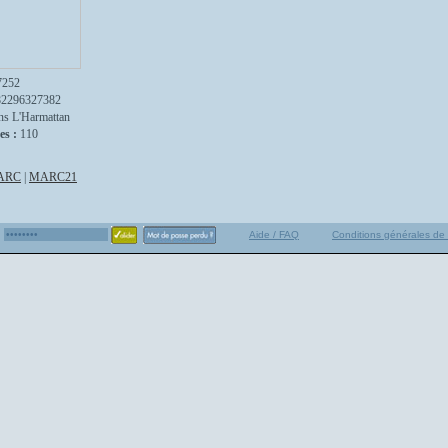
7252
82296327382
ns L'Harmattan
es :
110
ARC
|
MARC21
Aide / FAQ
Conditions générales de