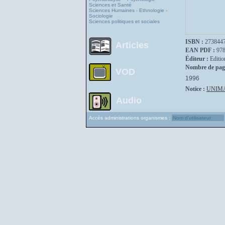
Sciences et Santé
Sciences Humaines - Ethnologie -
Sociologie
Sciences politiques et sociales
ISBN :
273844
Articles
EAN PDF :
97
Éditeur :
Editio
Nombre de pag
VOD
1996
Notice :
UNIM
Audio
Accès administrations organismes :