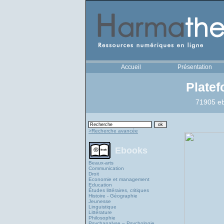
Accueil
Présentation
Plate
71905 eb
>Recherche avancée
Ebooks
Beaux-arts
Communication
Droit
Economie et management
Education
Études littéraires, critiques
Histoire - Géographie
Jeunesse
Linguistique
Littérature
Philosophie
Psychanalyse – Psychologie