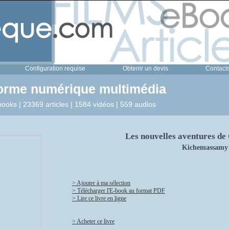
Configuration requise
Obtenir un devis
Contact
forme numérique multimédia
ooks | 23369 articles | 1584 vidéos | 559 audios
Les nouvelles aventures de 
Kichemassamy 
> Ajouter à ma sélection
> Télécharger l'E-book au format PDF
> Lire ce livre en ligne
> Acheter ce livre