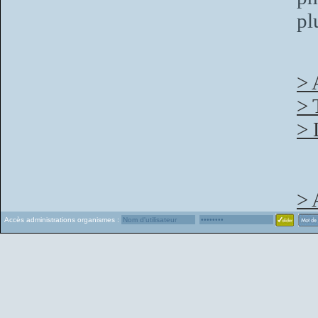
pl
> 
> 
> 
> 
Accès administrations organismes :