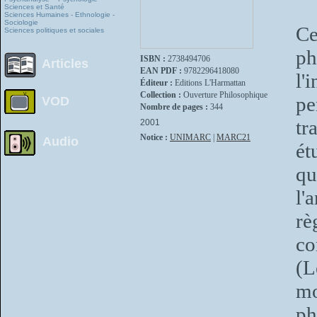
Sciences et Santé
Sciences Humaines - Ethnologie -
Sociologie
Ce
Sciences politiques et sociales
ph
ISBN :
2738494706
Articles
EAN PDF :
9782296418080
l'
Éditeur :
Editions L'Harmattan
Collection :
Ouverture Philosophique
pe
VOD
Nombre de pages :
344
tr
2001
Notice :
UNIMARC
|
MARC21
Audio
ét
qu
l'
rè
c
(L
mo
ph