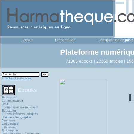
Accueil
Présentation
Configuration requise
Plateforme numériqu
71905 ebooks | 23369 articles | 158
>Recherche avancée
Ebooks
Beaux-arts
Communication
Droit
Economie et management
Education
Études littéraires, critiques
Histoire - Géographie
Jeunesse
Linguistique
Littérature
Philosophie
Psychanalyse – Psychologie