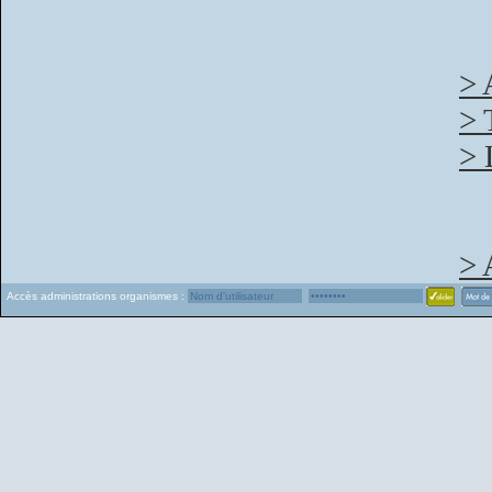
> 
> 
> 
> 
Accès administrations organismes :