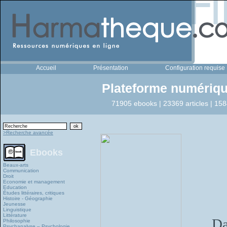
Accueil
Présentation
Configuration requise
Plateforme numériqu
71905 ebooks | 23369 articles | 158
>Recherche avancée
Ebooks
Beaux-arts
Communication
Droit
Economie et management
Education
Études littéraires, critiques
Histoire - Géographie
Jeunesse
Linguistique
Littérature
Da
Philosophie
Psychanalyse – Psychologie