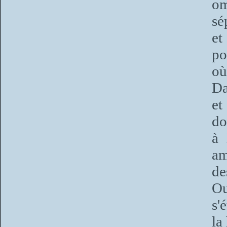
om
sé
et
po
où
Da
et
do
à 
am
de
Ou
s'
la