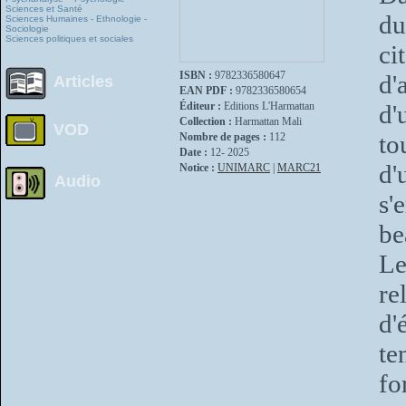
Sciences et Santé
du
Sciences Humaines - Ethnologie -
Sociologie
Sciences politiques et sociales
ci
ISBN :
9782336580647
d'
Articles
EAN PDF :
9782336580654
Éditeur :
Editions L'Harmattan
d'
Collection :
Harmattan Mali
VOD
to
Nombre de pages :
112
Date :
12- 2025
d'
Notice :
UNIMARC
|
MARC21
Audio
s'
be
Le
re
d'
te
fo