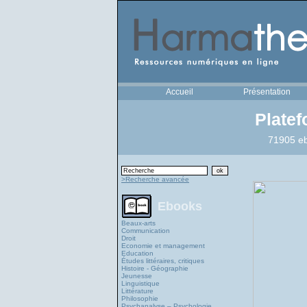
Accueil
Présentation
Plate
71905 eb
>Recherche avancée
Ebooks
Beaux-arts
Communication
Droit
Economie et management
Education
Études littéraires, critiques
Histoire - Géographie
Jeunesse
Linguistique
Littérature
Philosophie
Psychanalyse – Psychologie