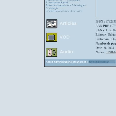
Sciences et Santé
Sciences Humaines - Ethnologie -
Sociologie
Sciences politiques et sociales
ISBN :
978233
Articles
EAN PDF :
97
EAN ePUB :
9
Éditeur :
Editio
VOD
Collection :
Étu
Nombre de pag
Date :
9- 2025
Audio
Notice :
UNIM
Accès administrations organismes :