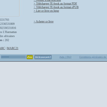
> Ajouter à ma sélection
> Télécharger l'E-book au format PDF
> Télécharger l'E-book au format ePUB
> Lire ce livre en ligne
6531793
> Acheter ce livre
82336531809
782336531816
ns L'Harmattan
des africaines
es :
202
ARC
|
MARC21
Aide / FAQ
Conditions générales de