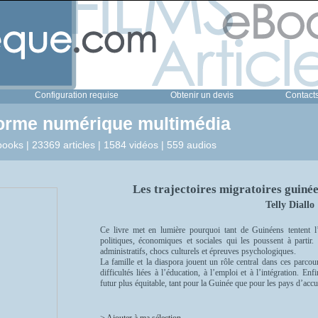
Configuration requise
Obtenir un devis
Contact
forme numérique multimédia
ooks | 23369 articles | 1584 vidéos | 559 audios
Les trajectoires migratoires guinée
Telly Diallo
Ce livre met en lumière pourquoi tant de Guinéens tentent l’
politiques, économiques et sociales qui les poussent à partir. 
administratifs, chocs culturels et épreuves psychologiques.
La famille et la diaspora jouent un rôle central dans ces parco
difficultés liées à l’éducation, à l’emploi et à l’intégration. En
futur plus équitable, tant pour la Guinée que pour les pays d’accu