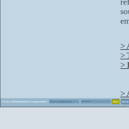
ré
so
em
> 
> 
> 
> 
Accès administrations organismes :