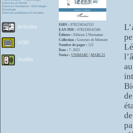
Sciences et Santé
Sciences Humaines - Ethnologie -
Sociologie
Sciences politiques et sociales
L’
ISBN :
9782336542553
Articles
EAN PDF :
9782336542560
pe
Éditeur :
Editions L'Harmattan
Collection :
Graveurs de Mémoire
VOD
Lé
Nombre de pages :
122
Date :
7- 2025
l’
Notice :
UNIMARC
|
MARC21
Audio
au
in
Bi
de
ét
de
pa