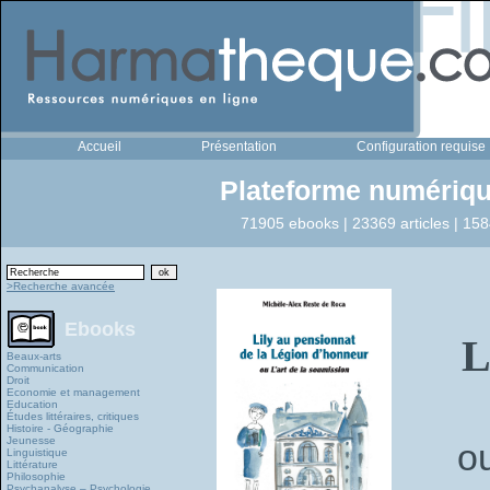
Accueil
Présentation
Configuration requise
Plateforme numériqu
71905 ebooks | 23369 articles | 158
>Recherche avancée
Ebooks
L
Beaux-arts
Communication
Droit
Economie et management
Education
Études littéraires, critiques
Histoire - Géographie
Jeunesse
ou
Linguistique
Littérature
Philosophie
Psychanalyse – Psychologie