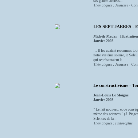
ses griffes acérées...
Thématiques : Jeunesse - Cont
LES SEPT JARRES - Et 
Michèle Madar - Illustration
Janvier 2003
… Il les avaient reconnues tout 
notre système solaire, le Sole
qui représentaient le...
Thématiques : Jeunesse - Cont
Le constructivisme - Tom
Jean-Louis Le Moigne
Janvier 2003
" Le fait nouveau, et de conséq
même des sciences " (J. Piaget)
Sciences de la...
Thématiques : Philosophie