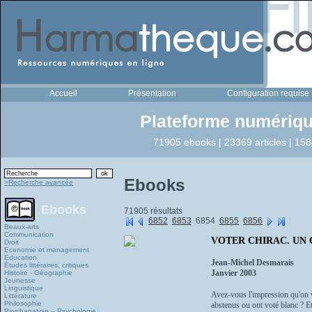
Accueil
Présentation
Configuration requise
Plateforme numériqu
71905 ebooks | 23369 articles | 158
Ebooks
>Recherche avancée
Ebooks
71905 résultats
6852
6853
6854
6855
6856
Beaux-arts
Communication
VOTER CHIRAC. UN CA
Droit
Economie et management
Education
Jean-Michel Desmarais
Études littéraires, critiques
Janvier 2003
Histoire - Géographie
Jeunesse
Linguistique
Avez-vous l'impression qu'on v
Littérature
Philosophie
abstenus ou ont voté blanc ? Et
Psychanalyse – Psychologie