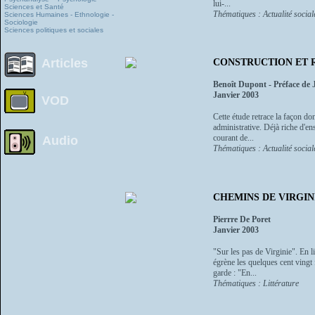
lui-...
Sciences et Santé
Thématiques : Actualité sociale
Sciences Humaines - Ethnologie -
Sociologie
Sciences politiques et sociales
Articles
CONSTRUCTION ET RE
Benoît Dupont - Préface de 
Janvier 2003
VOD
Cette étude retrace la façon don
administrative. Déjà riche d'en
courant de...
Audio
Thématiques : Actualité sociale
CHEMINS DE VIRGIN
Pierrre De Poret
Janvier 2003
"Sur les pas de Virginie". En lis
égrène les quelques cent vingt f
garde : "En...
Thématiques : Littérature