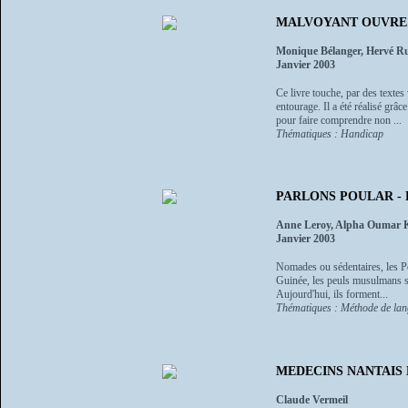
MALVOYANT OUVRE L
Monique Bélanger, Hervé Ru
Janvier 2003
Ce livre touche, par des textes 
entourage. Il a été réalisé gr
pour faire comprendre non ...
Thématiques : Handicap
PARLONS POULAR - Pe
Anne Leroy, Alpha Oumar 
Janvier 2003
Nomades ou sédentaires, les Pe
Guinée, les peuls musulmans se
Aujourd'hui, ils forment...
Thématiques : Méthode de la
MEDECINS NANTAIS E
Claude Vermeil