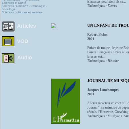
islamistes pourraient-ils se...
Sciences et Santé
Thématiques : Divers
Sciences Humaines - Ethnologie -
Sociologie
Sciences politiques et sociales
Articles
UN ENFANT DE TRO
Robert Fichet
2001
VOD
Enfant de troupe , le jeune Rob
Forces Françaises Libres à Lon
Bresse, est...
Audio
Thématiques : Histoire
JOURNAL DE MUSIQUE
Jacques Lonchampts
2001
Ancien rédacteur en chef du J
Journal ", sa mémoire de papie
récitals d'Horowitz, Gieseking, 
Thématiques : Musique, Chan