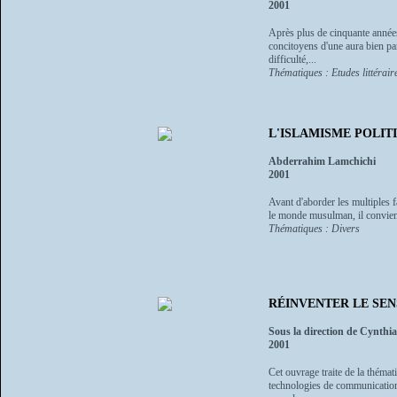
2001
Après plus de cinquante années 
concitoyens d'une aura bien part
difficulté,...
Thématiques : Etudes littéraire
L'ISLAMISME POLIT
Abderrahim Lamchichi
2001
Avant d'aborder les multiples f
le monde musulman, il convient 
Thématiques : Divers
RÉINVENTER LE SENS DE
Sous la direction de Cynth
2001
Cet ouvrage traite de la thémati
technologies de communication e