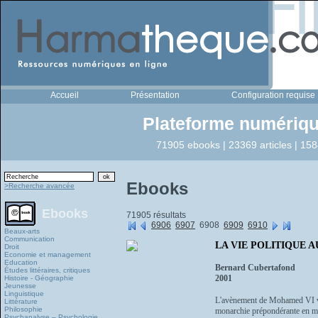
Accueil
Présentation
Configuration requise
Plateforme numériqu
71905 ebooks | 23369 articles | 158
Ebooks
>Recherche avancée
Ebooks
71905 résultats
6906
6907
6908
6909
6910
Beaux-arts
Communication
LA VIE POLITIQUE 
Droit
Economie et management
Education
Bernard Cubertafond
Études littéraires, critiques
2001
Histoire - Géographie
Jeunesse
Linguistique
L'avènement de Mohamed VI va-t
Littérature
Philosophie
monarchie prépondérante en mo
Psychanalyse – Psychologie