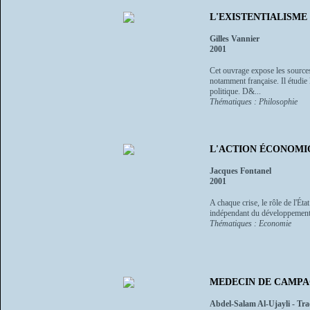
L'EXISTENTIALISME - L
Gilles Vannier
2001
Cet ouvrage expose les sources à
notamment française. Il étudie 
politique. D&...
Thématiques : Philosophie
L'ACTION ÉCONOMIQ
Jacques Fontanel
2001
A chaque crise, le rôle de l'Éta
indépendant du développement par
Thématiques : Economie
MEDECIN DE CAMPAGN
Abdel-Salam Al-Ujayli - Tra