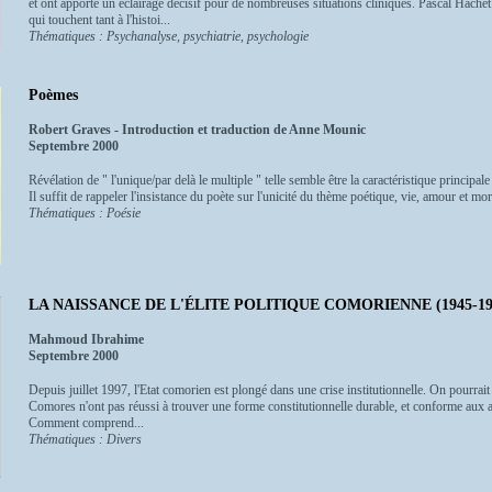
et ont apporté un éclairage décisif pour de nombreuses situations cliniques. Pascal Hachet
qui touchent tant à l'histoi...
Thématiques : Psychanalyse, psychiatrie, psychologie
Poèmes
Robert Graves - Introduction et traduction de Anne Mounic
Septembre 2000
Révélation de " l'unique/par delà le multiple " telle semble être la caractéristique princip
Il suffit de rappeler l'insistance du poète sur l'unicité du thème poétique, vie, amour et mor
Thématiques : Poésie
LA NAISSANCE DE L'ÉLITE POLITIQUE COMORIENNE (1945-19
Mahmoud Ibrahime
Septembre 2000
Depuis juillet 1997, l'Etat comorien est plongé dans une crise institutionnelle. On pourrai
Comores n'ont pas réussi à trouver une forme constitutionnelle durable, et conforme aux
Comment comprend...
Thématiques : Divers