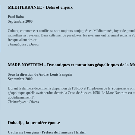
MÉDITERRANÉE - Défis et enjeux
Paul Balta
Septembre 2000
Culture, commerce et conflits se sont toujours conjugués en Méditerranée, foyer de grandes
monothéistes révélées. Dans cette mer de paradoxes, les riverains ont rarement réussi à s'
fresque allant des or...
Thématiques : Divers
MARE NOSTRUM - Dynamiques et mutations géopolitiques de la Mé
Sous la direction de André-Louis Sanguin
Septembre 2000
Durant la dernière décennie, la disparition de l'URSS et l'implosion de la Yougoslavie on
géopolitique qu'elle avait perdue depuis la Crise de Suez en 1956. Le Mare Nostrum est a
quotidiennement l'...
Thématiques : Divers
Dobadjo, la première épouse
Catherine Fourgeau - Préface de Françoise Heritier