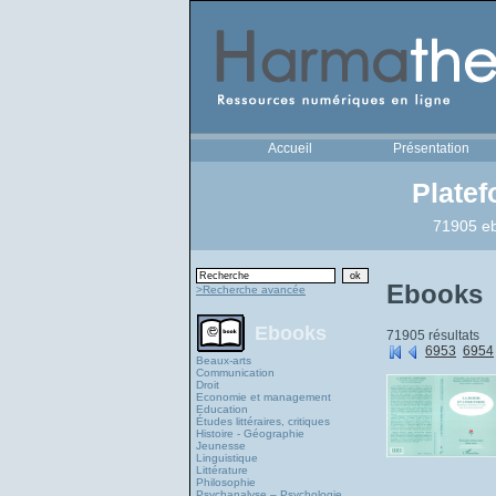
Accueil
Présentation
Plate
71905 eb
Ebooks
>Recherche avancée
Ebooks
71905 résultats
6953
6954
Beaux-arts
Communication
Droit
Economie et management
Education
Études littéraires, critiques
Histoire - Géographie
Jeunesse
Linguistique
Littérature
Philosophie
Psychanalyse – Psychologie