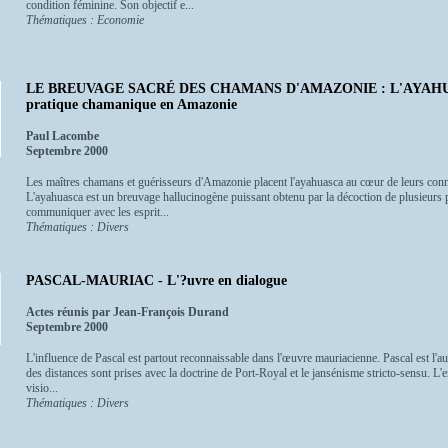
condition féminine. Son objectif e...
Thématiques : Economie
LE BREUVAGE SACRÉ DES CHAMANS D'AMAZONIE : L'AYAHUASC
pratique chamanique en Amazonie
Paul Lacombe
Septembre 2000
Les maîtres chamans et guérisseurs d'Amazonie placent l'ayahuasca au cœur de leurs connai
L'ayahuasca est un breuvage hallucinogène puissant obtenu par la décoction de plusieurs pla
communiquer avec les esprit...
Thématiques : Divers
PASCAL-MAURIAC - L'?uvre en dialogue
Actes réunis par Jean-François Durand
Septembre 2000
L'influence de Pascal est partout reconnaissable dans l'œuvre mauriacienne. Pascal est l'a
des distances sont prises avec la doctrine de Port-Royal et le jansénisme stricto-sensu. 
visio...
Thématiques : Divers