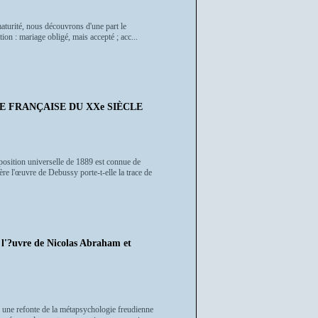
maturité, nous découvrons d'une part le
tion : mariage obligé, mais accepté ; acc...
E FRANÇAISE DU XXe SIÈCLE
xposition universelle de 1889 est connue de
ère l'œuvre de Debussy porte-t-elle la trace de
uvre de Nicolas Abraham et
une refonte de la métapsychologie freudienne