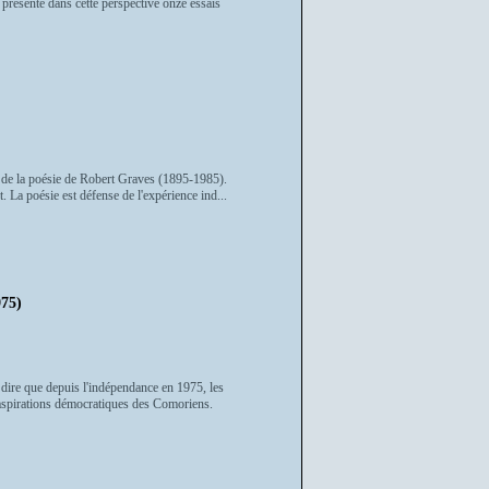
 présente dans cette perspective onze essais
ale de la poésie de Robert Graves (1895-1985).
t. La poésie est défense de l'expérience ind...
75)
t dire que depuis l'indépendance en 1975, les
 aspirations démocratiques des Comoriens.