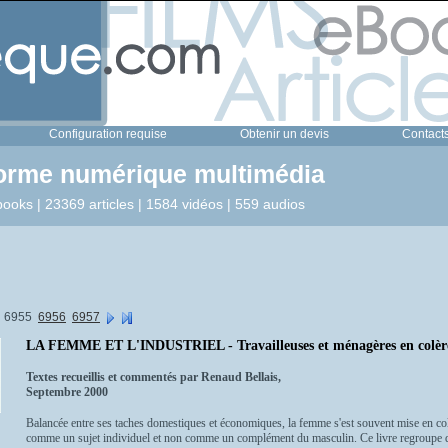
Configuration requise
Obtenir un devis
Contact
forme numérique multimédia
ooks | 23369 articles | 1584 vidéos | 559 audios
6955
6956
6957
LA FEMME ET L'INDUSTRIEL - Travailleuses et ménagères en colère d
Textes recueillis et commentés par Renaud Bellais,
Septembre 2000
Balancée entre ses taches domestiques et économiques, la femme s'est souvent mise en col
comme un sujet individuel et non comme un complément du masculin. Ce livre regroupe d