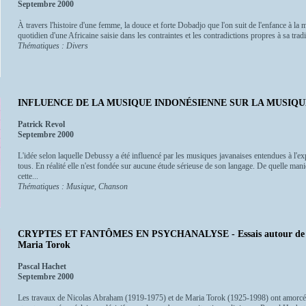
Septembre 2000
À travers l'histoire d'une femme, la douce et forte Dobadjo que l'on suit de l'enfance à la 
quotidien d'une Africaine saisie dans les contraintes et les contradictions propres à sa tradi
Thématiques : Divers
INFLUENCE DE LA MUSIQUE INDONÉSIENNE SUR LA MUSIQU
Patrick Revol
Septembre 2000
L'idée selon laquelle Debussy a été influencé par les musiques javanaises entendues à l'e
tous. En réalité elle n'est fondée sur aucune étude sérieuse de son langage. De quelle mani
cette...
Thématiques : Musique, Chanson
CRYPTES ET FANTÔMES EN PSYCHANALYSE - Essais autour de l'?
Maria Torok
Pascal Hachet
Septembre 2000
Les travaux de Nicolas Abraham (1919-1975) et de Maria Torok (1925-1998) ont amorcé 