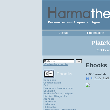
Accueil
Présentation
Plate
71905 eb
Ebooks
>Recherche avancée
Ebooks
71905 résultats
7120
7121
Beaux-arts
Communication
Droit
Economie et management
Education
Études littéraires, critiques
Histoire - Géographie
Jeunesse
Linguistique
Littérature
Philosophie
Psychanalyse – Psychologie