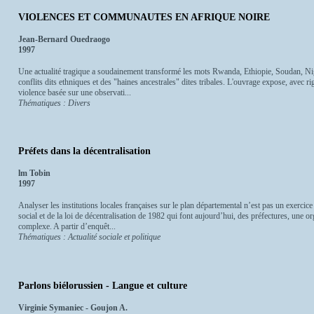
VIOLENCES ET COMMUNAUTES EN AFRIQUE NOIRE
Jean-Bernard Ouedraogo
1997
Une actualité tragique a soudainement transformé les mots Rwanda, Ethiopie, Soudan, Ni
conflits dits ethniques et des "haines ancestrales" dites tribales. L'ouvrage expose, avec 
violence basée sur une observati...
Thématiques : Divers
Préfets dans la décentralisation
lm Tobin
1997
Analyser les institutions locales françaises sur le plan départemental n’est pas un exercice 
social et de la loi de décentralisation de 1982 qui font aujourd’hui, des préfectures, une org
complexe. A partir d’enquêt...
Thématiques : Actualité sociale et politique
Parlons biélorussien - Langue et culture
Virginie Symaniec - Goujon A.