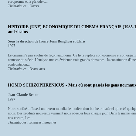
européenne et la période c...
Thématiques : Divers
HISTOIRE (UNE) ECONOMIQUE DU CINEMA FRANÇAIS (1985-1995) 
américains
Sous la direction de Pierre-Jean Benghozi et Chris
1997
Le cinéma n'a pas évolué de façon autonome. Ce livre replace son économie et son organis
contexte du siècle. L'analyse met en évidence trois grands domaines : la constitution d'une 
confrontation...
Thématiques : Beaux arts
HOMO SCHIZOPHRENICUS - Mais où sont passés les gens normaux
Jean-Claude Benoit
1997
Notre société diffuse à un niveau mondial le modèle d'un bonheur matériel qui créé quelque
nous. Des produits nouveaux viennent nous obséder tous chaque jour. Dans le même temps 
nos coeurs; Les...
Thématiques : Sciences humaines