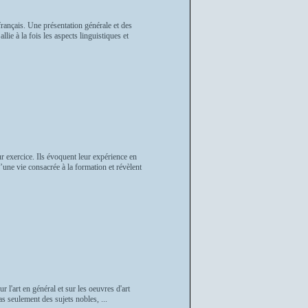
 français. Une présentation générale et des
lie à la fois les aspects linguistiques et
r exercice. Ils évoquent leur expérience en
’une vie consacrée à la formation et révèlent
l'art en général et sur les oeuvres d'art
pas seulement des sujets nobles, ...