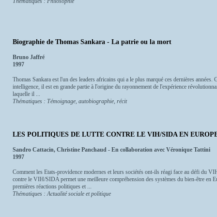
Thématiques : Philosophie
Biographie de Thomas Sankara - La patrie ou la mort
Bruno Jaffré
1997
Thomas Sankara est l'un des leaders africains qui a le plus marqué ces dernières années. Gr
intelligence, il est en grande partie à l'origine du rayonnement de l'expérience révolution
laquelle il ...
Thématiques : Témoignage, autobiographie, récit
LES POLITIQUES DE LUTTE CONTRE LE VIH/SIDA EN EUROP
Sandro Cattacin, Christine Panchaud - En collaboration avec Véronique Tattini
1997
Comment les Etats-providence modernes et leurs sociétés ont-ils réagi face au défi du VI
contre le VIH/SIDA permet une meilleure compréhension des systèmes du bien-être en E
premières réactions politiques et ...
Thématiques : Actualité sociale et politique