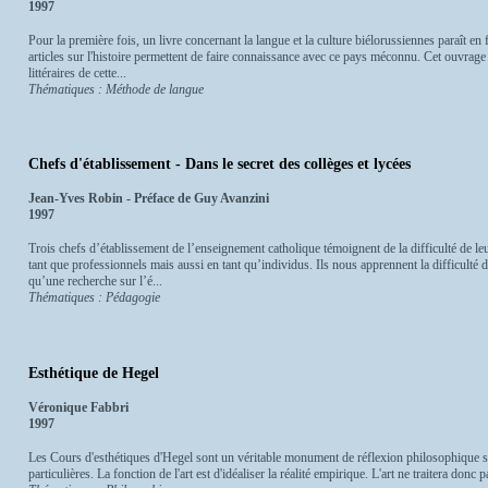
1997
Pour la première fois, un livre concernant la langue et la culture biélorussiennes paraît en
articles sur l'histoire permettent de faire connaissance avec ce pays méconnu. Cet ouvrage al
littéraires de cette...
Thématiques : Méthode de langue
Chefs d'établissement - Dans le secret des collèges et lycées
Jean-Yves Robin - Préface de Guy Avanzini
1997
Trois chefs d’établissement de l’enseignement catholique témoignent de la difficulté de leu
tant que professionnels mais aussi en tant qu’individus. Ils nous apprennent la difficulté d
qu’une recherche sur l’é...
Thématiques : Pédagogie
Esthétique de Hegel
Véronique Fabbri
1997
Les Cours d'esthétiques d'Hegel sont un véritable monument de réflexion philosophique sur 
particulières. La fonction de l'art est d'idéaliser la réalité empirique. L'art ne traitera donc 