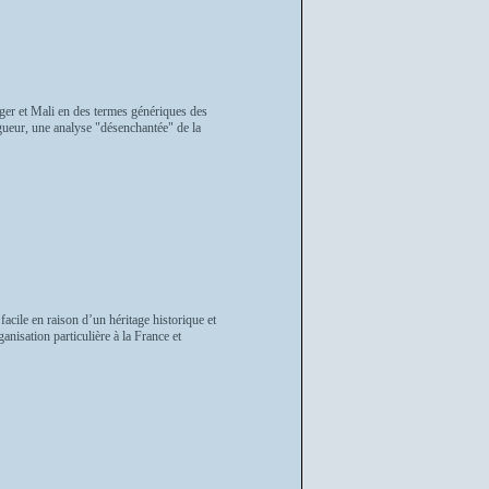
ger et Mali en des termes génériques des
rigueur, une analyse "désenchantée" de la
facile en raison d’un héritage historique et
anisation particulière à la France et