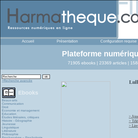
Accueil
Présentation
Configuration requise
Plateforme numériqu
71905 ebooks | 23369 articles | 158
>Recherche avancée
Lul
Ebooks
Beaux-arts
Communication
Droit
Economie et management
Education
> Ajou
Études littéraires, critiques
Histoire - Géographie
> Tél
Jeunesse
> Lire
Linguistique
Littérature
Philosophie
Psychanalyse – Psychologie