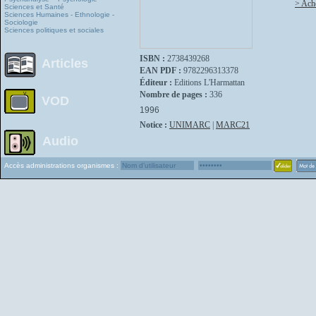
> Ache
Sciences et Santé
Sciences Humaines - Ethnologie -
Sociologie
Sciences politiques et sociales
ISBN :
2738439268
Articles
EAN PDF :
9782296313378
Éditeur :
Editions L'Harmattan
Nombre de pages :
336
VOD
1996
Notice :
UNIMARC
|
MARC21
Audio
Accès administrations organismes :