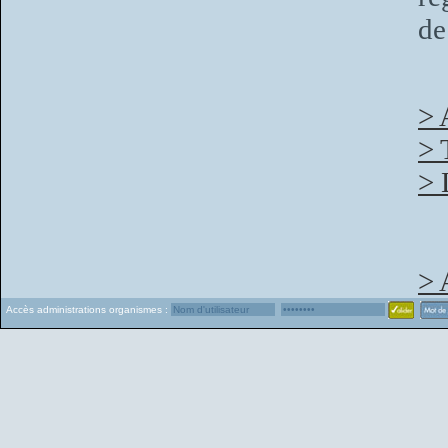
de
> 
> 
> 
> 
Accès administrations organismes :