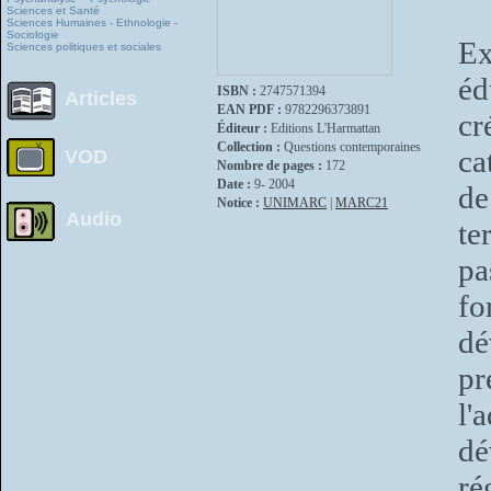
Sciences et Santé
Sciences Humaines - Ethnologie -
Sociologie
Ex
Sciences politiques et sociales
éd
ISBN :
2747571394
Articles
EAN PDF :
9782296373891
cr
Éditeur :
Editions L'Harmattan
Collection :
Questions contemporaines
ca
VOD
Nombre de pages :
172
Date :
9- 2004
de
Notice :
UNIMARC
|
MARC21
Audio
te
pa
fo
dé
pr
l'
dé
ré