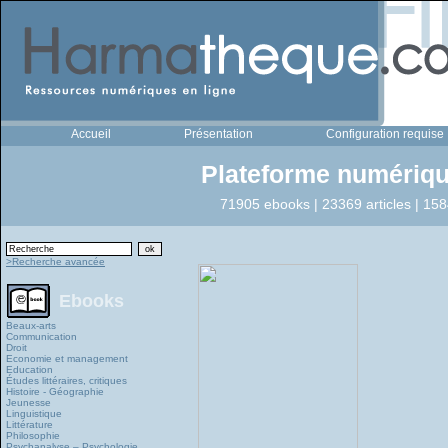
Accueil
Présentation
Configuration requise
Plateforme numériqu
71905 ebooks | 23369 articles | 158
>Recherche avancée
Ebooks
Beaux-arts
Communication
Droit
Economie et management
Education
Études littéraires, critiques
Histoire - Géographie
Jeunesse
Linguistique
Littérature
Philosophie
Psychanalyse – Psychologie