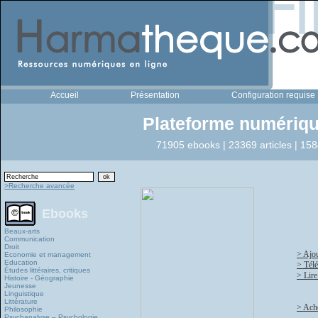
Accueil
Présentation
Configuration requise
Plateforme numériqu
71905 ebooks | 23369 articles | 158
>Recherche avancée
Ebooks
Beaux-arts
Communication
Droit
> Ajou
Economie et management
Education
> Tél
Études littéraires, critiques
> Lire
Histoire - Géographie
Jeunesse
Linguistique
Littérature
> Ache
Philosophie
Psychanalyse – Psychologie