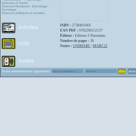
Sciences et Santé
Sciences Humaines - Ethnologie -
Sociologie
Sciences politiques et sociales
ISBN :
273840104X
Articles
EAN PDF :
9782296152137
Éditeur :
Editions L'Harmattan
Nombre de pages :
38
VOD
Notice :
UNIMARC
|
MARC21
Audio
Accès administrations organismes :