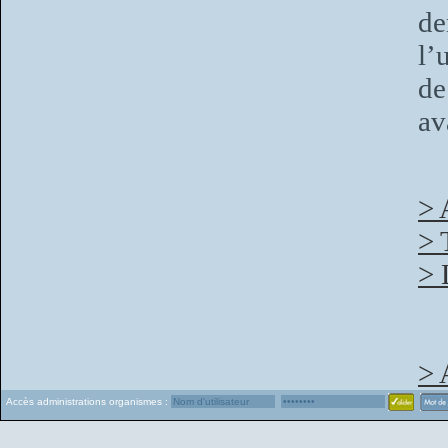
de
l’
de
av
> 
> 
> 
> 
Accès administrations organismes :