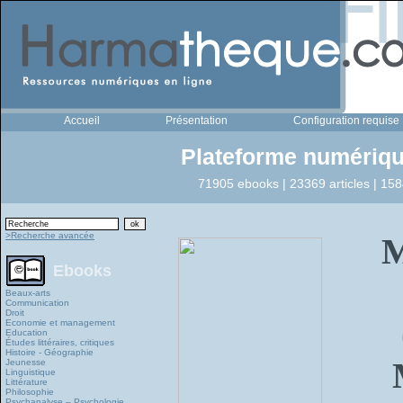
Accueil
Présentation
Configuration requise
Plateforme numériqu
71905 ebooks | 23369 articles | 158
>Recherche avancée
Ebooks
Beaux-arts
Communication
Droit
Economie et management
Education
Études littéraires, critiques
Histoire - Géographie
Jeunesse
Linguistique
Littérature
Philosophie
Psychanalyse – Psychologie