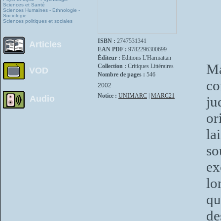
Sciences et Santé
Sciences Humaines - Ethnologie -
Sociologie
Sciences politiques et sociales
ISBN :
2747531341
Articles
EAN PDF :
9782296300699
Éditeur :
Editions L'Harmattan
Ma
Collection :
Critiques Littéraires
VOD
Nombre de pages :
546
co
2002
Notice :
UNIMARC
|
MARC21
Audio
ju
or
la
so
ex
lo
qu
de