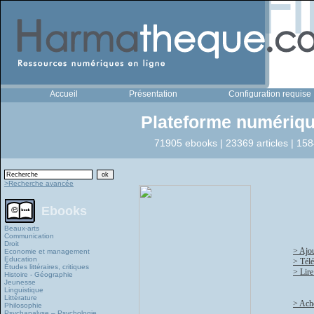
Accueil
Présentation
Configuration requise
Plateforme numériqu
71905 ebooks | 23369 articles | 158
>Recherche avancée
Ebooks
Beaux-arts
Communication
Droit
> Ajou
Economie et management
Education
> Tél
Études littéraires, critiques
> Lire
Histoire - Géographie
Jeunesse
Linguistique
Littérature
> Ache
Philosophie
Psychanalyse – Psychologie