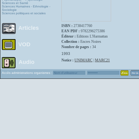
Sciences et Santé
Sciences Humaines - Ethnologie -
Sociologie
Sciences politiques et sociales
ISBN :
2738417760
Articles
EAN PDF :
9782296275386
Éditeur :
Editions L'Harmattan
Collection :
Encres Noires
VOD
Nombre de pages :
34
1993
Notice :
UNIMARC
|
MARC21
Audio
Accès administrations organismes :