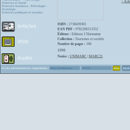
> Ache
Sciences et Santé
Sciences Humaines - Ethnologie -
Sociologie
Sciences politiques et sociales
ISBN :
2738439365
Articles
EAN PDF :
9782296313552
Éditeur :
Editions L'Harmattan
Collection :
Tourismes et sociétés
VOD
Nombre de pages :
166
1996
Notice :
UNIMARC
|
MARC21
Audio
Accès administrations organismes :