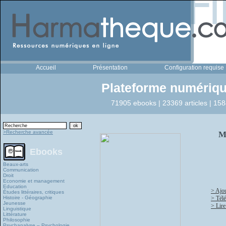
Accueil
Présentation
Configuration requise
Plateforme numériqu
71905 ebooks | 23369 articles | 158
>Recherche avancée
Mé
Ebooks
Beaux-arts
Communication
Droit
Economie et management
Education
> Ajou
Études littéraires, critiques
Histoire - Géographie
> Tél
Jeunesse
> Lire
Linguistique
Littérature
Philosophie
Psychanalyse – Psychologie