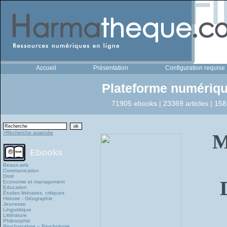
Accueil
Présentation
Configuration requise
Plateforme numériqu
71905 ebooks | 23369 articles | 158
>Recherche avancée
M
Ebooks
Beaux-arts
Communication
Droit
Economie et management
Education
Études littéraires, critiques
Histoire - Géographie
Jeunesse
Linguistique
Littérature
Philosophie
Psychanalyse – Psychologie