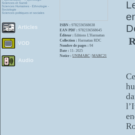
L
Sciences et Santé
Sciences Humaines - Ethnologie -
Sociologie
e
Sciences politiques et sociales
D
ISBN :
9782336568638
Articles
EAN PDF :
9782336568645
Éditeur :
Editions L'Harmattan
R
Collection :
Harmattan RDC
VOD
Nombre de pages :
94
Date :
11- 2025
Notice :
UNIMARC
|
MARC21
Audio
Ce
hu
da
l’
en
Ro