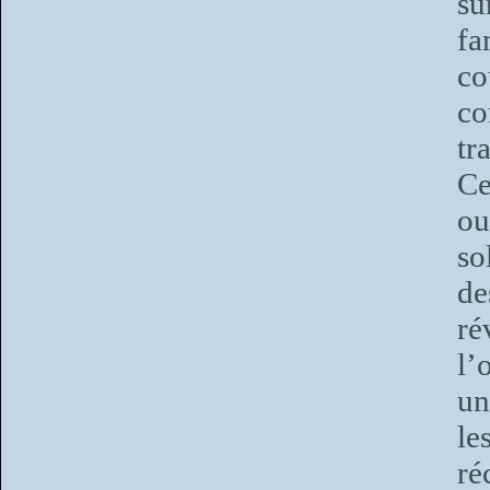
su
fa
co
co
tr
Ce
ou
so
de
ré
l’
un
le
ré