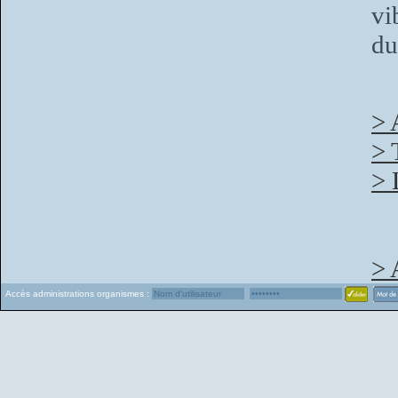
vi
du
> 
> 
> 
> 
Accès administrations organismes :