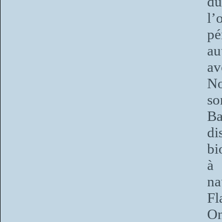
du
l’
p
au
av
No
so
Ba
di
bi
à 
na
Fl
O