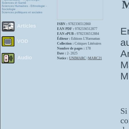
M
Sciences et Santé
Sciences Humaines - Ethnologie -
Sociologie
Sciences politiques et sociales
ISBN :
9782336512860
Articles
E
EAN PDF :
9782336512877
EAN ePUB :
9782336512884
Éditeur :
Editions L'Harmattan
a
VOD
Collection :
Critiques Littéraires
Nombre de pages :
178
A
Date :
2- 2025
Audio
Notice :
UNIMARC
|
MARC21
M
M
Si
co