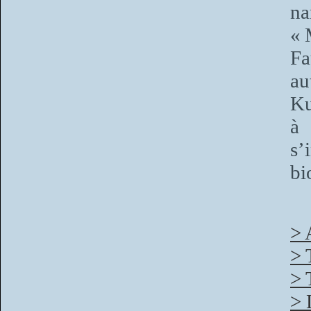
na
« 
Fa
au
Ku
à 
s
bi
> 
> 
> 
> 