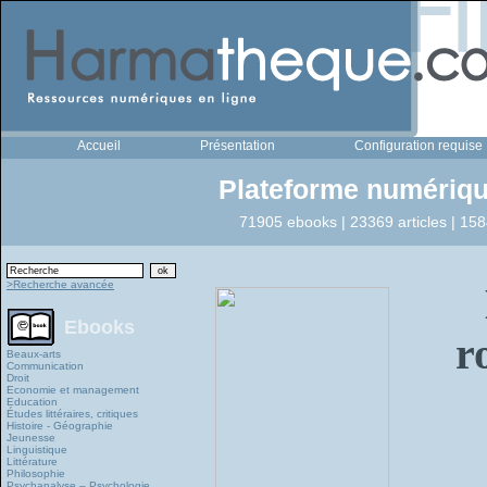
Accueil
Présentation
Configuration requise
Plateforme numériqu
71905 ebooks | 23369 articles | 158
>Recherche avancée
Ebooks
r
Beaux-arts
Communication
Droit
Economie et management
Education
Études littéraires, critiques
Histoire - Géographie
Jeunesse
Linguistique
Littérature
Philosophie
Psychanalyse – Psychologie