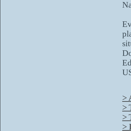
Na
Ev
pl
si
D
E
U
> 
> 
> 
> 