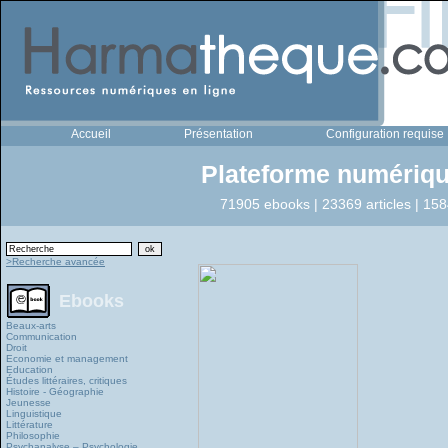
Accueil
Présentation
Configuration requise
Plateforme numériqu
71905 ebooks | 23369 articles | 158
>Recherche avancée
Ebooks
Beaux-arts
Communication
Droit
Economie et management
Education
Études littéraires, critiques
Histoire - Géographie
Jeunesse
Linguistique
Littérature
Philosophie
Psychanalyse – Psychologie