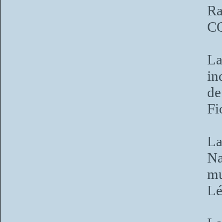
R
C
La
in
de
Fi
La
Na
mu
L