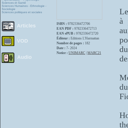
Sciences et Santé
Sciences Humaines - Ethnologie -
Le
Sociologie
Sciences politiques et sociales
à 
ISBN :
9782336472706
Articles
au
EAN PDF :
9782336472713
EAN ePUB :
9782336472720
po
Éditeur :
Editions L'Harmattan
VOD
Nombre de pages :
182
du
Date :
7- 2024
Notice :
UNIMARC
|
MARC21
de
Audio
Mo
du
F
Ho
th