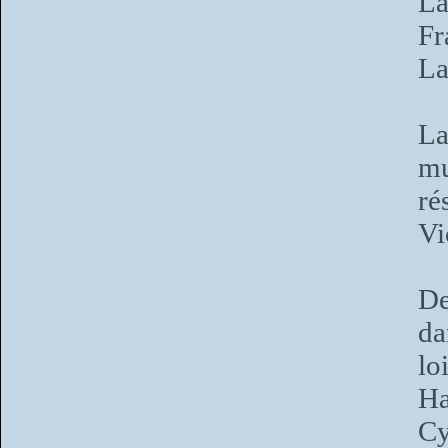
La
Fr
L
La
mu
ré
Vi
De
da
lo
Ha
C