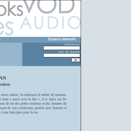
s
Espace abonnés
utilisateur
mot de passe
AN
Fonkou
a sœur cadette, Jo embrasse le métier de taximan.
ais « aussi avec la tête », il se lance sur les
ditions de vie des petits vendeurs et des femmes du
erçant de son conducteur, parfois avec humour et
à une lutte âpre pour la vie.