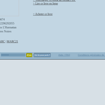
> Télécharger l'E-book au format PDF
> Lire ce livre en ligne
> Acheter ce livre
6674
82296292055
ns L'Harmattan
res Noires
ARC
|
MARC21
Aide / FAQ
Conditions générales de