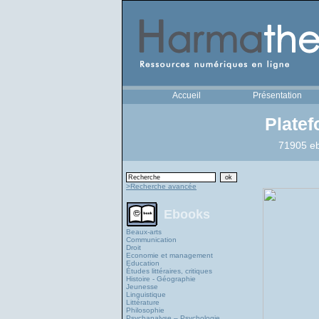
Accueil
Présentation
Plate
71905 eb
>Recherche avancée
Ebooks
Beaux-arts
Communication
Droit
Economie et management
Education
Études littéraires, critiques
Histoire - Géographie
Jeunesse
Linguistique
Littérature
Philosophie
Psychanalyse – Psychologie