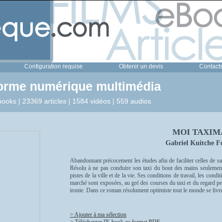
Configuration requise
Obtenir un devis
Contact
forme numérique multimédia
ooks | 23369 articles | 1584 vidéos | 559 audios
MOI TAXIM
Gabriel Kuitche 
Abandonnant précocement les études afin de faciliter celles de s
Résolu à ne pas conduire son taxi du bout des mains seulement m
pistes de la ville et de la vie. Ses conditions de travail, les con
marché sont exposées, au gré des courses du taxi et du regard p
ironie. Dans ce roman résolument optimiste tout le monde se livre 
> Ajouter à ma sélection