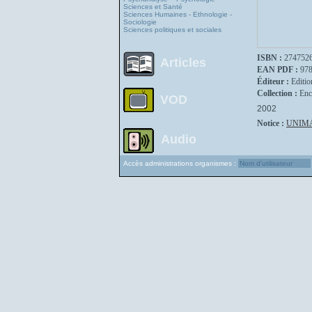
Sciences et Santé
Sciences Humaines - Ethnologie -
Sociologie
Sciences politiques et sociales
ISBN :
274752
Articles
EAN PDF :
97
Éditeur :
Editio
Collection :
Enc
VOD
2002
Notice :
UNIM
Audio
Accès administrations organismes :