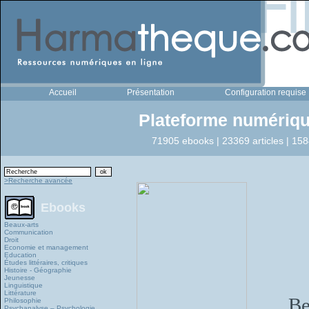
Accueil
Présentation
Configuration requise
Plateforme numériqu
71905 ebooks | 23369 articles | 158
>Recherche avancée
Ebooks
Beaux-arts
Communication
Droit
Economie et management
Education
Études littéraires, critiques
Histoire - Géographie
Jeunesse
Linguistique
Littérature
Be
Philosophie
Psychanalyse – Psychologie