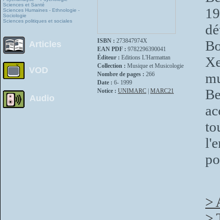
Sciences et Santé
19
Sciences Humaines - Ethnologie -
Sociologie
Sciences politiques et sociales
dé
ISBN :
273847974X
B
Articles
EAN PDF :
9782296390041
Éditeur :
Editions L'Harmattan
Xe
Collection :
Musique et Musicologie
VOD
mu
Nombre de pages :
266
Date :
6- 1999
Be
Notice :
UNIMARC
|
MARC21
Audio
ac
t
l'
po
> 
> 