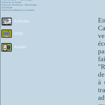
Sciences et Santé
Sciences Humaines - Ethnologie -
Sociologie
Sciences politiques et sociales
E
Articles
Ca
VOD
ve
éc
Audio
pa
f
"R
de
à 
tr
ad