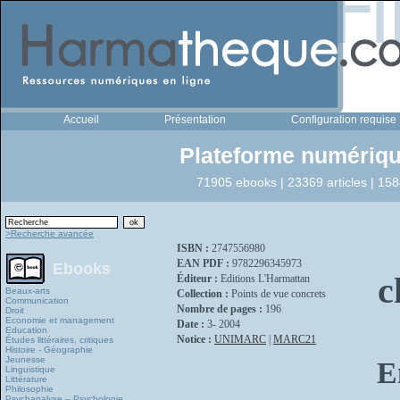
Accueil
Présentation
Configuration requise
Plateforme numériqu
71905 ebooks | 23369 articles | 158
>Recherche avancée
ISBN :
2747556980
EAN PDF :
9782296345973
Ebooks
c
Éditeur :
Editions L'Harmattan
Beaux-arts
Collection :
Points de vue concrets
Communication
Nombre de pages :
196
Droit
Economie et management
Date :
3- 2004
Education
Notice :
UNIMARC
|
MARC21
Études littéraires, critiques
Histoire - Géographie
Jeunesse
E
Linguistique
Littérature
Philosophie
Psychanalyse – Psychologie