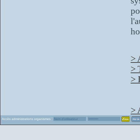
sy
po
l'
ho
> 
> 
> 
> 
Accès administrations organismes :