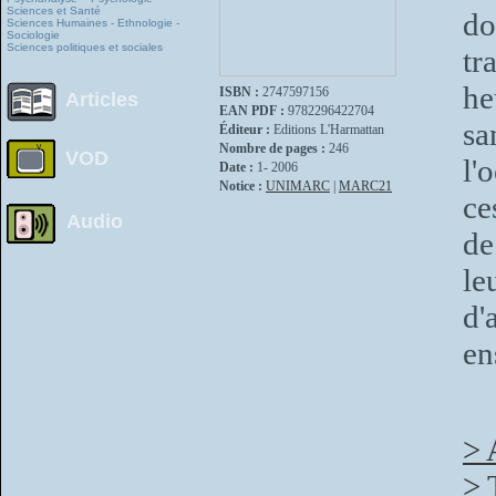
Sciences et Santé
do
Sciences Humaines - Ethnologie -
Sociologie
Sciences politiques et sociales
tr
he
ISBN :
2747597156
Articles
EAN PDF :
9782296422704
sa
Éditeur :
Editions L'Harmattan
Nombre de pages :
246
VOD
l'
Date :
1- 2006
Notice :
UNIMARC
|
MARC21
ce
Audio
de
le
d'
en
> 
> 