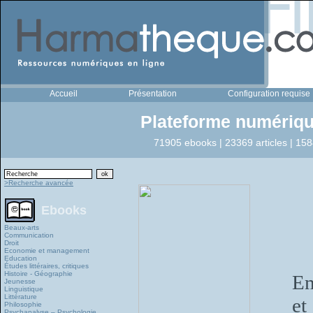
Accueil
Présentation
Configuration requise
Plateforme numériqu
71905 ebooks | 23369 articles | 158
>Recherche avancée
Ebooks
Beaux-arts
Communication
Droit
Economie et management
Education
Études littéraires, critiques
Histoire - Géographie
Em
Jeunesse
Linguistique
Littérature
et
Philosophie
Psychanalyse – Psychologie