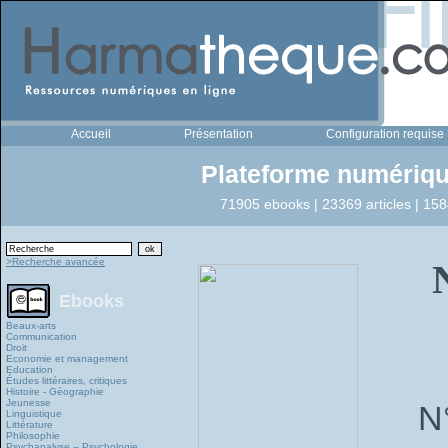
Accueil
Présentation
Configuration requise
Plateforme numériqu
71905 ebooks | 23369 articles | 158
>Recherche avancée
Ebooks
Beaux-arts
Communication
Droit
Economie et management
Education
Études littéraires, critiques
Histoire - Géographie
Jeunesse
N
Linguistique
Littérature
Philosophie
Psychanalyse – Psychologie