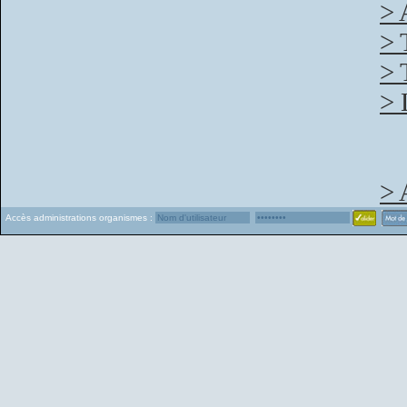
> 
> 
> 
> 
> 
Accès administrations organismes :