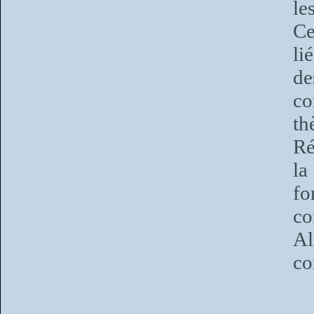
le
Ce
li
de
co
th
Ré
la
f
co
Al
co