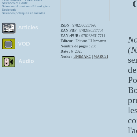
Sciences et Santé
Sciences Humaines - Ethnologie -
Sociologie
Sciences politiques et sociales
ISBN :
9782336517698
Articles
EAN PDF :
9782336517704
EAN ePUB :
9782336517711
No
Éditeur :
Editions L'Harmattan
VOD
Nombre de pages :
236
(N
Date :
6- 2025
Notice :
UNIMARC
|
MARC21
se
Audio
de
Po
B
pr
l
co
l'