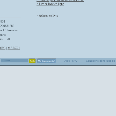
> Télécharger l'E-book au format PDF
> Lire ce livre en ligne
> Acheter ce livre
8931
82296312821
ns L'Harmattan
itures
es :
170
ARC
|
MARC21
Aide / FAQ
Conditions générales de