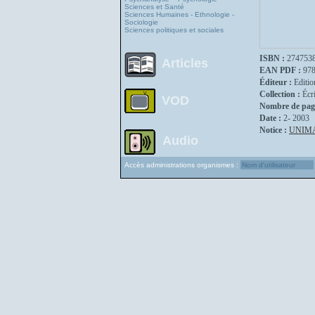
Sciences et Santé
Sciences Humaines - Ethnologie -
Sociologie
Sciences politiques et sociales
ISBN :
274753
Articles
EAN PDF :
97
Éditeur :
Editio
Collection :
Écr
VOD
Nombre de pag
Date :
2- 2003
Notice :
UNIM
Audio
Accès administrations organismes :