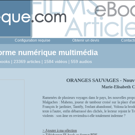
Configuration requise
Obtenir un devis
Contact
forme numérique multimédia
ooks | 23369 articles | 1584 vidéos | 559 audios
ORANGES SAUVAGES - Nouvel
Marie-Elisabeth C
Ramenées de plusieurs voyages dans le pays, les nouvelles propo
Malgaches : Maheno, joueur de tambour croisé sur la place d'un
François le jardinier, Tantély, l'enfant abandonné, Volona la b
texte à l'autre, enfin débarrassé des clichés, le lecteur rejoint l
violents : son âme en reviendra-t-elle totalement indemne ?
> Ajouter à ma sélection