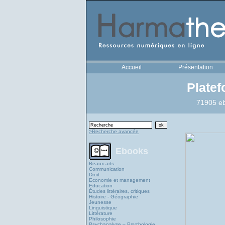
Accueil
Présentation
Plate
71905 eb
>Recherche avancée
Ebooks
Beaux-arts
Communication
Droit
Economie et management
Education
Études littéraires, critiques
Histoire - Géographie
Jeunesse
Linguistique
Littérature
Philosophie
Psychanalyse – Psychologie