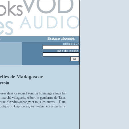
s
Espace abonnés
utilisateur
mot de passe
les de Madagascar
repin
sées dans ce recueil sont un hommage à tous les
 marché villageois, Albert le gendarme de Tana;
rodeuse d'Andravoahangy et tous les autres… D'un
e Tropique du Capricorne, sa moiteur et ses parfums