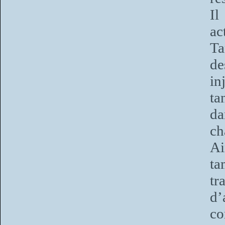
Il
ac
Ta
de
in
ta
da
ch
Ai
ta
tr
d’
co