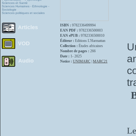
Sciences et Santé
Sciences Humaines - Ethnologie -
Sociologie
Sciences politiques et sociales
ISBN :
9782336499994
Articles
EAN PDF :
9782336500003
EAN ePUB :
9782336500010
Éditeur :
Editions L'Harmattan
VOD
U
Collection :
Études africaines
Nombre de pages :
266
a
Date :
1- 2025
Audio
Notice :
UNIMARC
|
MARC21
c
tr
B
Le