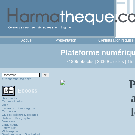
Accueil
Présentation
Configuration requise
Plateforme numériqu
71905 ebooks | 23369 articles | 158
>Recherche avancée
P
Ebooks
Beaux-arts
Communication
Droit
Economie et management
Education
Études littéraires, critiques
Histoire - Géographie
Jeunesse
Linguistique
Littérature
Philosophie
Psychanalyse – Psychologie