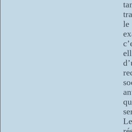
ta
tr
le
ex
c’
el
d’
re
so
an
qu
se
Le
ré