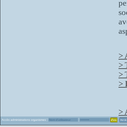
pe
so
av
as
> 
> 
> 
> 
> 
Accès administrations organismes :