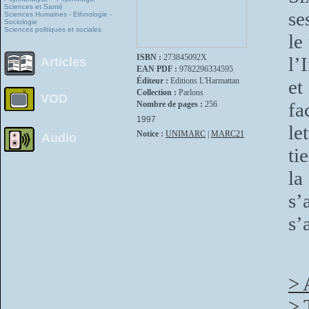
Sciences et Santé
se
Sciences Humaines - Ethnologie -
Sociologie
Sciences politiques et sociales
le
ISBN :
273845092X
l’
Articles
EAN PDF :
9782296334595
Éditeur :
Editions L'Harmattan
et
Collection :
Parlons
VOD
fa
Nombre de pages :
256
1997
le
Notice :
UNIMARC
|
MARC21
Audio
ti
la
s’
s’
> 
> 