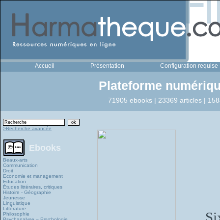
Accueil
Présentation
Configuration requise
Plateforme numériqu
71905 ebooks | 23369 articles | 158
>Recherche avancée
Ebooks
Beaux-arts
Communication
Droit
Economie et management
Education
Études littéraires, critiques
Histoire - Géographie
Jeunesse
Linguistique
Littérature
Si
Philosophie
Psychanalyse – Psychologie