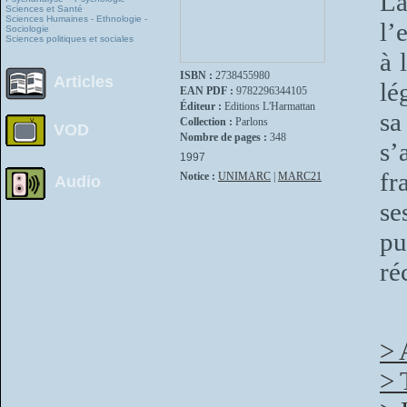
La
Sciences et Santé
Sciences Humaines - Ethnologie -
l’
Sociologie
Sciences politiques et sociales
à 
ISBN :
2738455980
Articles
lé
EAN PDF :
9782296344105
Éditeur :
Editions L'Harmattan
s
Collection :
Parlons
VOD
Nombre de pages :
348
s’
1997
fr
Notice :
UNIMARC
|
MARC21
Audio
se
p
ré
> 
> 