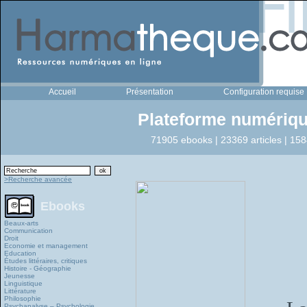
Accueil
Présentation
Configuration requise
Plateforme numériqu
71905 ebooks | 23369 articles | 158
>Recherche avancée
Ebooks
Beaux-arts
Communication
Droit
Economie et management
Education
Études littéraires, critiques
Histoire - Géographie
Jeunesse
Linguistique
Littérature
Philosophie
Psychanalyse – Psychologie