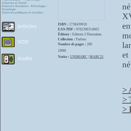
Sciences et Santé
né
Sciences Humaines - Ethnologie -
Sociologie
Sciences politiques et sociales
XV
en
ISBN :
2738439918
Articles
EAN PDF :
9782296314603
mo
Éditeur :
Editions L'Harmattan
Collection :
Parlons
VOD
la
Nombre de pages :
280
1996
et
Notice :
UNIMARC
|
MARC21
Audio
né
> 
> 
> 