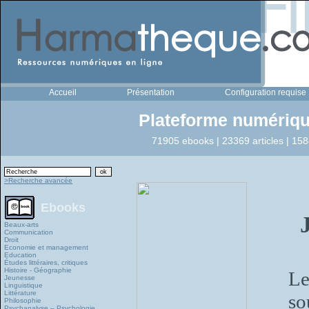
Accueil
Présentation
Configuration requise
Plateforme numériqu
71905 ebooks | 23369 articles | 158
>Recherche avancée
Ebooks
Beaux-arts
Communication
Droit
Economie et management
Education
Études littéraires, critiques
Histoire - Géographie
Le
Jeunesse
Linguistique
Littérature
so
Philosophie
Psychanalyse – Psychologie