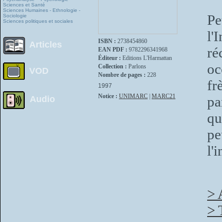
Sciences et Santé
Sciences Humaines - Ethnologie -
Pe
Sociologie
Sciences politiques et sociales
l'
ISBN :
2738454860
Articles
r
EAN PDF :
9782296341968
Éditeur :
Editions L'Harmattan
oc
Collection :
Parlons
VOD
Nombre de pages :
228
fr
1997
Notice :
UNIMARC
|
MARC21
pa
Audio
qu
pe
l'
> 
> 