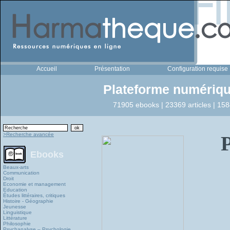
Accueil
Présentation
Configuration requise
Plateforme numériqu
71905 ebooks | 23369 articles | 158
>Recherche avancée
P
Ebooks
Beaux-arts
Communication
Droit
Economie et management
Education
Études littéraires, critiques
Histoire - Géographie
Jeunesse
Linguistique
Littérature
Philosophie
Psychanalyse – Psychologie