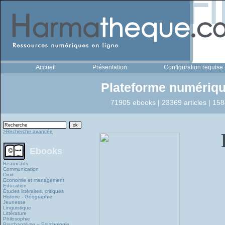
Accueil
Présentation
Configuration requise
Plateforme numériqu
71905 ebooks | 23369 articles | 158
>Recherche avancée
Ebooks
Beaux-arts
Communication
Droit
Economie et management
Education
Études littéraires, critiques
Histoire - Géographie
Jeunesse
Linguistique
Littérature
Philosophie
Psychanalyse – Psychologie