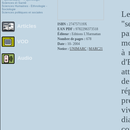
Sciences et Santé
Sciences Humaines - Ethnologie -
Sociologie
Le
Sciences politiques et sociales
"s
ISBN :
274757119X
Articles
EAN PDF :
9782296373518
pa
Éditeur :
Editions L'Harmattan
Nombre de pages :
678
mo
VOD
Date :
10- 2004
Notice :
UNIMARC
|
MARC21
à 
Audio
d'
at
de
r
pr
vi
di
co