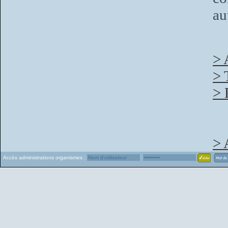
au
> 
> 
> 
> 
Accès administrations organismes :