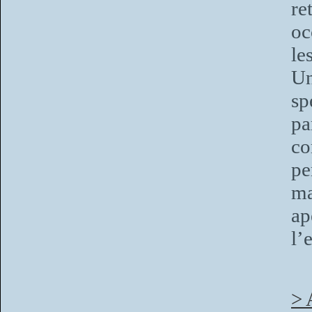
re
oc
le
Un
sp
pa
co
pe
ma
ap
l’
> 