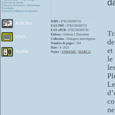
da
Sciences et Santé
Sciences Humaines - Ethnologie -
Sociologie
Sciences politiques et sociales
ISBN :
9782336509716
Articles
EAN PDF :
9782336509723
EAN ePUB :
9782336509730
Tr
Éditeur :
Editions L'Harmattan
VOD
Collection :
Dialogues interreligieux
de
Nombre de pages :
104
Date :
4- 2025
et
Audio
Notice :
UNIMARC
|
MARC21
le
le
Pl
Le
d’
co
ne