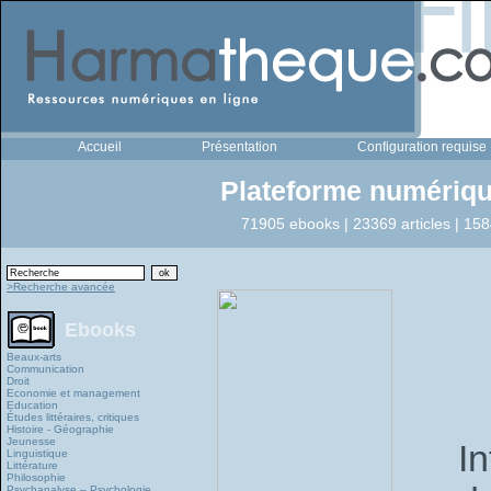
Accueil
Présentation
Configuration requise
Plateforme numériqu
71905 ebooks | 23369 articles | 158
>Recherche avancée
Ebooks
Beaux-arts
Communication
Droit
Economie et management
Education
Études littéraires, critiques
Histoire - Géographie
Jeunesse
I
Linguistique
Littérature
Philosophie
Psychanalyse – Psychologie