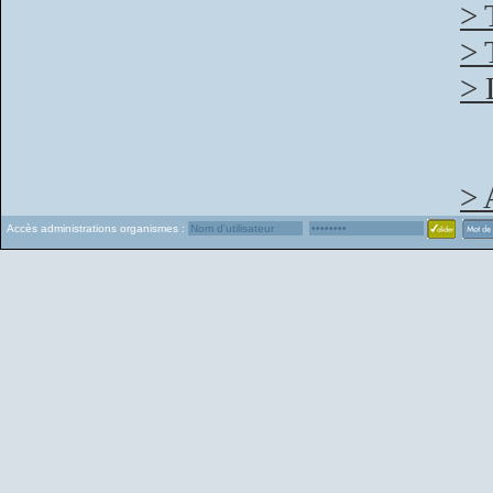
> 
> 
> 
> 
Accès administrations organismes :