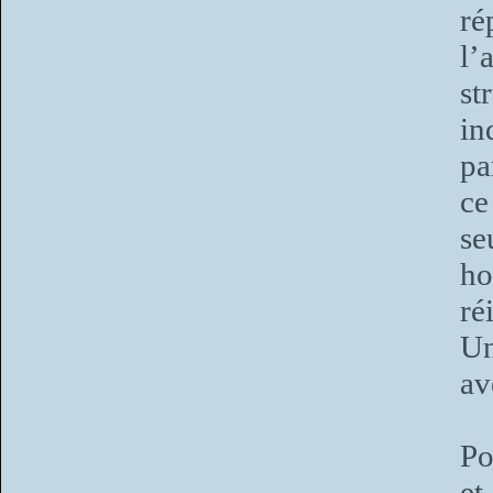
ré
l’
st
in
pa
ce
se
ho
ré
Un
av
Po
et