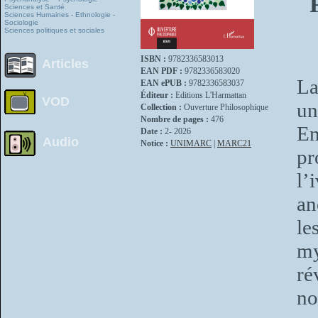
Sciences et Santé
Sciences Humaines - Ethnologie -
Sociologie
Sciences politiques et sociales
ISBN :
9782336583013
Articles
EAN PDF :
9782336583020
La
EAN ePUB :
9782336583037
Éditeur :
Editions L'Harmattan
VOD
un
Collection :
Ouverture Philosophique
Nombre de pages :
476
En
Date :
2- 2026
Audio
Notice :
UNIMARC
|
MARC21
pr
l’
an
le
my
ré
no