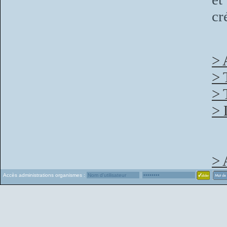
cr
> 
> 
> 
> 
> 
Accès administrations organismes :