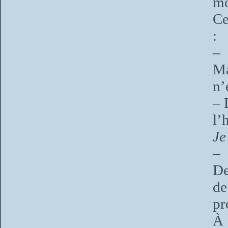
mo
Ce
:
– 
Ma
n’
– 
l’
Je
– 
De
de
pr
À 