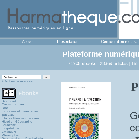
Accueil
Présentation
Configuration requise
Plateforme numériqu
71905 ebooks | 23369 articles | 158
>Recherche avancée
P
Ebooks
Beaux-arts
Communication
Droit
Economie et management
G
Education
Études littéraires, critiques
Histoire - Géographie
c
Jeunesse
Linguistique
Littérature
Philosophie
Psychanalyse – Psychologie