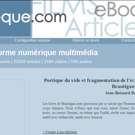
Configuration requise
Obtenir un devis
Contact
forme numérique multimédia
ooks | 23369 articles | 1584 vidéos | 559 audios
Poétique du vide et fragmentation de l'é
Brautigan
Jean-Bernard B
Les livres de Brautigan sont parcourus par ce savoir que l'homme
corps trépasse, l'écrit s'efface, que tout s'use, même l'usure. S
jours, ou creuse l'instant, ne retient que l'oubli, révèle son imp
tantôt avec mélancolie, tantôt avec humour.
> Ajouter à ma sélection