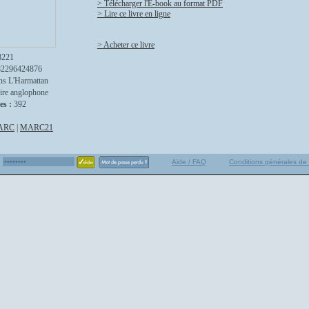
> Télécharger l'E-book au format PDF
> Lire ce livre en ligne
> Acheter ce livre
8221
82296424876
ns L'Harmattan
ire anglophone
es :
392
ARC
|
MARC21
Aide / FAQ
Conditions générales de