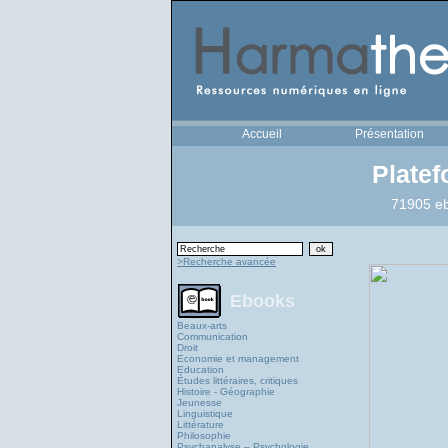
Accueil
Présentation
Plate
71905 eb
>Recherche avancée
Ebooks
Beaux-arts
Communication
Droit
Economie et management
Education
Études littéraires, critiques
Histoire - Géographie
Jeunesse
Linguistique
Littérature
Philosophie
Psychanalyse – Psychologie