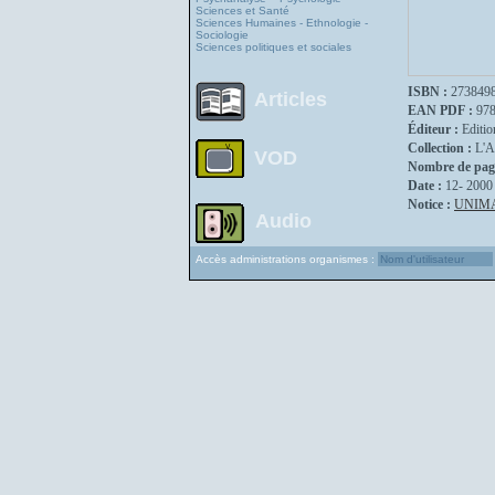
Sciences et Santé
Sciences Humaines - Ethnologie -
Sociologie
Sciences politiques et sociales
ISBN :
273849
Articles
EAN PDF :
97
Éditeur :
Editio
Collection :
L'A
VOD
Nombre de pag
Date :
12- 2000
Notice :
UNIM
Audio
Accès administrations organismes :