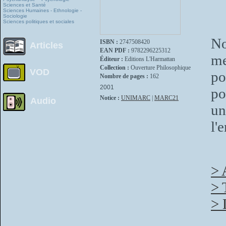
Sciences et Santé
Sciences Humaines - Ethnologie -
Sociologie
Sciences politiques et sociales
No
ISBN :
2747508420
Articles
EAN PDF :
9782296225312
me
Éditeur :
Editions L'Harmattan
Collection :
Ouverture Philosophique
VOD
po
Nombre de pages :
162
2001
po
Notice :
UNIMARC
|
MARC21
Audio
un
l'
> 
> 
> 