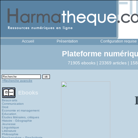
Accueil
Présentation
Configuration requise
Plateforme numériqu
71905 ebooks | 23369 articles | 158
>Recherche avancée
Ebooks
Beaux-arts
Communication
Droit
Economie et management
Education
Études littéraires, critiques
Histoire - Géographie
Jeunesse
Linguistique
Littérature
Philosophie
Psychanalyse – Psychologie