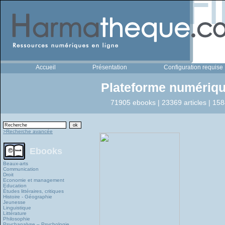
Accueil
Présentation
Configuration requise
Plateforme numériqu
71905 ebooks | 23369 articles | 158
>Recherche avancée
Ebooks
Beaux-arts
Communication
Droit
Economie et management
Education
Études littéraires, critiques
Histoire - Géographie
Jeunesse
Linguistique
Littérature
Philosophie
Psychanalyse – Psychologie