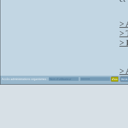
> 
> 
> 
> 
Accès administrations organismes :