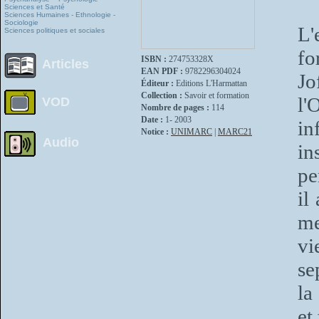
Sciences et Santé
Sciences Humaines - Ethnologie -
Sociologie
L'
Sciences politiques et sociales
fo
ISBN :
274753328X
Articles
EAN PDF :
9782296304024
Jo
Éditeur :
Editions L'Harmattan
Collection :
Savoir et formation
l'
VOD
Nombre de pages :
114
Date :
1- 2003
in
Notice :
UNIMARC
|
MARC21
Audio
in
pe
il
me
vi
se
la
et