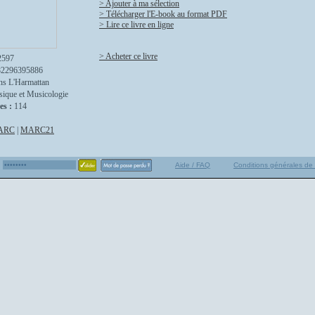
> Ajouter à ma sélection
> Télécharger l'E-book au format PDF
> Lire ce livre en ligne
> Acheter ce livre
2597
82296395886
ns L'Harmattan
ique et Musicologie
es :
114
ARC
|
MARC21
Aide / FAQ
Conditions générales de