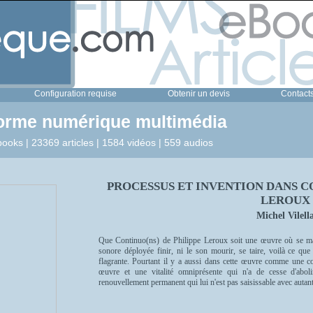
Configuration requise
Obtenir un devis
Contact
forme numérique multimédia
ooks | 23369 articles | 1584 vidéos | 559 audios
PROCESSUS ET INVENTION DANS CO
LEROUX
Michel Vilell
Que Continuo(ns) de Philippe Leroux soit une œuvre où se man
sonore déployée finir, ni le son mourir, se taire, voilà ce que 
flagrante. Pourtant il y a aussi dans cette œuvre comme une c
œuvre et une vitalité omniprésente qui n'a de cesse d'abo
renouvellement permanent qui lui n'est pas saisissable avec autan