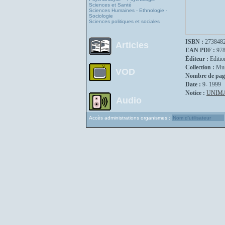
Sciences et Santé
Sciences Humaines - Ethnologie -
Sociologie
Sciences politiques et sociales
ISBN :
273848
Articles
EAN PDF :
97
Éditeur :
Editio
Collection :
Mus
VOD
Nombre de pag
Date :
9- 1999
Notice :
UNIM
Audio
Accès administrations organismes :