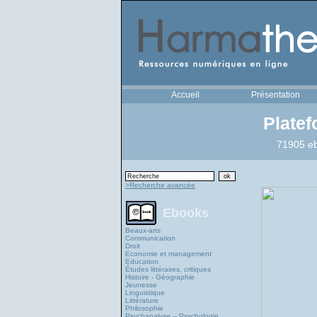
Accueil
Présentation
Plate
71905 eb
>Recherche avancée
Ebooks
Beaux-arts
Communication
Droit
Economie et management
Education
Études littéraires, critiques
Histoire - Géographie
Jeunesse
Linguistique
Littérature
Philosophie
Psychanalyse – Psychologie