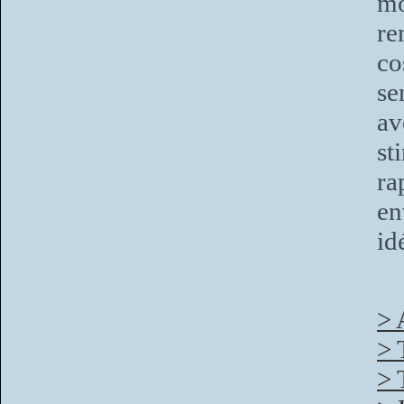
mo
re
co
se
av
st
ra
e
id
> 
> 
> 