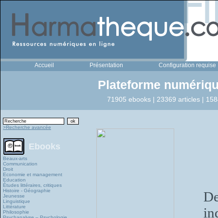
Accueil
Présentation
Configuration requise
Plateforme numériqu
71905 ebooks | 23369 articles | 158
>Recherche avancée
Ebooks
Beaux-arts
Communication
Droit
Economie et management
Education
Études littéraires, critiques
Histoire - Géographie
De
Jeunesse
Linguistique
Littérature
in
Philosophie
Psychanalyse – Psychologie