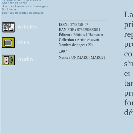
Sciences et Santé
Sciences Humaines - Ethnologie -
Sociologie
La
Sciences politiques et sociales
pr
ISBN :
2738450407
Articles
EAN PDF :
9782296333611
re
Éditeur :
Editions L'Harmattan
Collection :
Action et savoir
pr
VOD
Nombre de pages :
224
co
1997
Notice :
UNIMARC
|
MARC21
Audio
s'
et
ta
pr
fo
dé