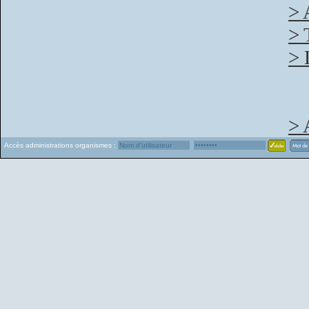
> 
> 
> 
> 
Accès administrations organismes :