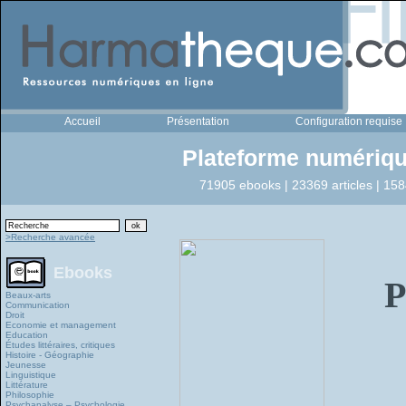
Accueil
Présentation
Configuration requise
Plateforme numériqu
71905 ebooks | 23369 articles | 158
>Recherche avancée
Ebooks
P
Beaux-arts
Communication
Droit
Economie et management
Education
Études littéraires, critiques
Histoire - Géographie
Jeunesse
Linguistique
Littérature
Philosophie
Psychanalyse – Psychologie