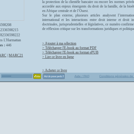
la protection de la clientèle bancaire ou encore les normes privé
accordée aux enjeux émergents du droit de la famille, de la bioé
en Afrique centrale et de l’Ouest.
Sur le plan externe, plusieurs articles analysent l’internati
international et les interactions entre droit interne et droit 
doctrinales, jurisprudentielles et législatives, ce numéro confi
6598208
de réflexion critique sur les transformations juridiques et politi
82336598215
782336598222
ns L'Harmattan
> Ajouter à ma sélection
es :
446
> Télécharger l'E-book au format PDF
> Télécharger l'E-book au format ePUB
ARC
|
MARC21
> Lire ce livre en ligne
> Acheter ce livre
Aide / FAQ
Conditions générales de