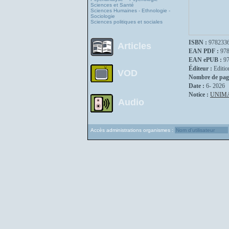
Sciences et Santé
Sciences Humaines - Ethnologie -
Sociologie
Sciences politiques et sociales
ISBN :
978233
Articles
EAN PDF :
97
EAN ePUB :
9
Éditeur :
Editio
VOD
Nombre de pag
Date :
6- 2026
Notice :
UNIM
Audio
Accès administrations organismes :