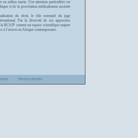
es en milieu marin. Une attention particulière est
thique et de la procréation médicalement assistée
onalisation du droit, le rôle normatif du juge
international. Par la diversité de ses approches
rme la RCSJP comme un espace scientifique majeur
ques à l’œuvre en Afrique contemporaine.
 vente
Mentions légales