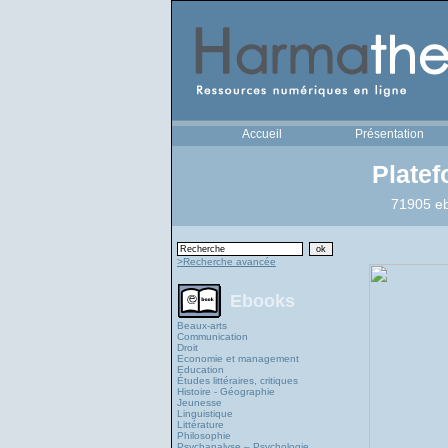
Accueil
Présentation
Plate
71905 eb
>Recherche avancée
Ebooks
Beaux-arts
Communication
Droit
Economie et management
Education
Études littéraires, critiques
Histoire - Géographie
Jeunesse
Linguistique
Littérature
Philosophie
Psychanalyse – Psychologie