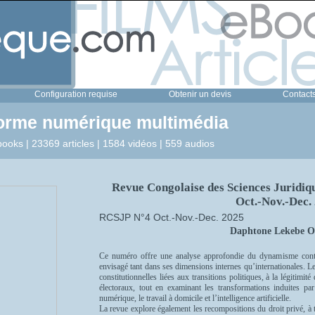
Configuration requise
Obtenir un devis
Contact
forme numérique multimédia
ooks | 23369 articles | 1584 vidéos | 559 audios
Revue Congolaise des Sciences Juridiqu
Oct.-Nov.-Dec.
RCSJP N°4 Oct.-Nov.-Dec. 2025
Daphtone Lekebe O
Ce numéro offre une analyse approfondie du dynamisme contemp
envisagé tant dans ses dimensions internes qu’internationales. Le
constitutionnelles liées aux transitions politiques, à la légitimité
électoraux, tout en examinant les transformations induites pa
numérique, le travail à domicile et l’intelligence artificielle.
La revue explore également les recompositions du droit privé, à t