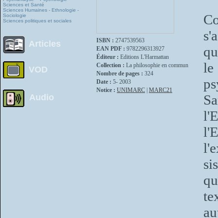
Sciences et Santé
Sciences Humaines - Ethnologie -
Co
Sociologie
Sciences politiques et sociales
s'
ISBN :
2747539563
Articles
qu
EAN PDF :
9782296313927
Éditeur :
Editions L'Harmattan
le
Collection :
La philosophie en commun
VOD
Nombre de pages :
324
ps
Date :
5- 2003
Notice :
UNIMARC
|
MARC21
Sa
Audio
l'
l'
l'
si
qu
te
au