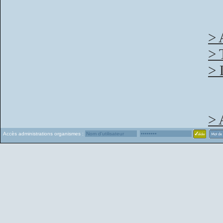
> 
> 
> 
> 
Accès administrations organismes :