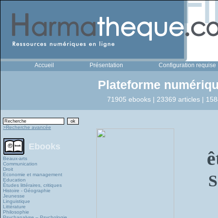
Accueil
Présentation
Configuration requise
Plateforme numériqu
71905 ebooks | 23369 articles | 158
>Recherche avancée
Ebooks
ê
Beaux-arts
Communication
Droit
Economie et management
S
Education
Études littéraires, critiques
Histoire - Géographie
Jeunesse
Linguistique
Littérature
Philosophie
Psychanalyse – Psychologie