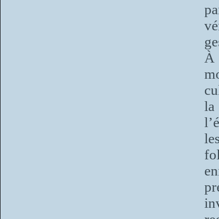
pa
vé
ge
À 
mo
cu
l
l’
le
fo
en
pr
in