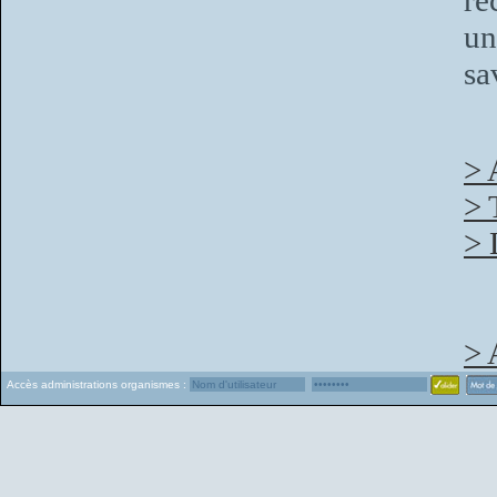
re
un
sa
> 
> 
> 
> 
Accès administrations organismes :