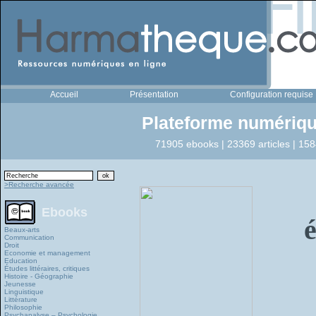
Accueil
Présentation
Configuration requise
Plateforme numériqu
71905 ebooks | 23369 articles | 158
>Recherche avancée
Ebooks
Beaux-arts
Communication
Droit
Economie et management
Education
Études littéraires, critiques
Histoire - Géographie
Jeunesse
Linguistique
Littérature
Philosophie
Psychanalyse – Psychologie