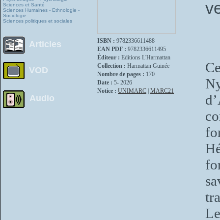
v
Sciences et Santé
Sciences Humaines - Ethnologie -
Sociologie
Sciences politiques et sociales
ISBN :
9782336611488
Articles
EAN PDF :
9782336611495
Éditeur :
Editions L'Harmattan
Ce
Collection :
Harmattan Guinée
VOD
Nombre de pages :
170
Ny
Date :
5- 2026
Notice :
UNIMARC
|
MARC21
d
Audio
co
fo
Hé
fo
sa
tr
Le