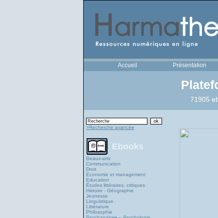
Accueil
Présentation
Plate
71905 eb
>Recherche avancée
Ebooks
Beaux-arts
Communication
Droit
Economie et management
Education
Études littéraires, critiques
Histoire - Géographie
Jeunesse
Linguistique
Littérature
Philosophie
Psychanalyse – Psychologie