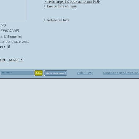
> Télécharger l'E-book au format PDF
> Lire ce livre en ligne
> Acheter ce livre
3903
82296378865
ns L'Harmattan
tes des quatre vents
es :
16
ARC
|
MARC21
Aide / FAQ
Conditions générales de