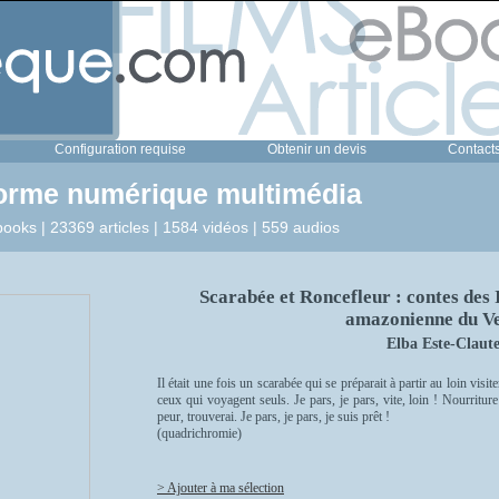
Configuration requise
Obtenir un devis
Contact
forme numérique multimédia
ooks | 23369 articles | 1584 vidéos | 559 audios
Scarabée et Roncefleur : contes des 
amazonienne du V
Elba Este-Claut
Il était une fois un scarabée qui se préparait à partir au loin visit
ceux qui voyagent seuls. Je pars, je pars, vite, loin ! Nourritu
peur, trouverai. Je pars, je pars, je suis prêt !
(quadrichromie)
> Ajouter à ma sélection