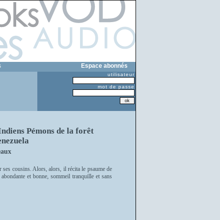
s
Espace abonnés
utilisateur
mot de passe
Indiens Pémons de la forêt
enezuela
eaux
er ses cousins. Alors, alors, il récita le psaume de
re abondante et bonne, sommeil tranquille et sans