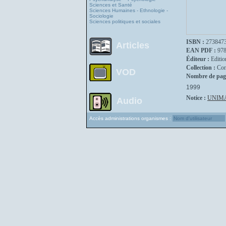
Sciences et Santé
Sciences Humaines - Ethnologie -
Sociologie
Sciences politiques et sociales
ISBN :
273847
Articles
EAN PDF :
97
Éditeur :
Editio
Collection :
Con
VOD
Nombre de pag
1999
Notice :
UNIM
Audio
Accès administrations organismes :