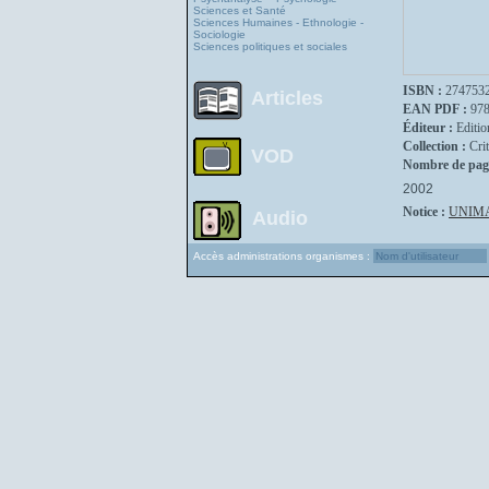
Sciences et Santé
Sciences Humaines - Ethnologie -
Sociologie
Sciences politiques et sociales
ISBN :
274753
Articles
EAN PDF :
97
Éditeur :
Editio
Collection :
Crit
VOD
Nombre de pag
2002
Notice :
UNIM
Audio
Accès administrations organismes :