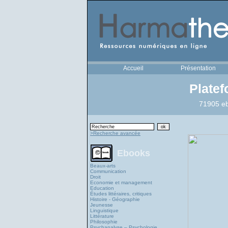
Accueil
Présentation
Plate
71905 eb
>Recherche avancée
Ebooks
Beaux-arts
Communication
Droit
Economie et management
Education
Études littéraires, critiques
Histoire - Géographie
Jeunesse
Linguistique
Littérature
Philosophie
Psychanalyse – Psychologie