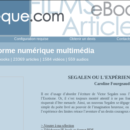
Configuration requise
Obtenir un devis
Contact
forme numérique multimédia
ooks | 23369 articles | 1584 vidéos | 559 audios
SEGALEN OU L'EXPÉRIEN
Caroline Fourgeaud-
Il est d’usage d’aborder l’écriture de Victor Segalen sous 
l’Exotisme. Or, il s’est toujours montré attentif à ne pas fran
risquerait d’être menacée. Ainsi, un nouveau Segalen se dégage 
simple du poète livré au pouvoir de l’imagination heureuse, ou
l’expérience des limites retrace l’aventure d’un destin courageux
> Ajouter à ma sélection