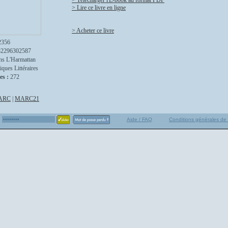
> Télécharger l'E-book au format PDF
> Lire ce livre en ligne
> Acheter ce livre
2356
82296302587
ns L'Harmattan
iques Littéraires
es :
272
ARC
|
MARC21
Aide / FAQ
Conditions générales de