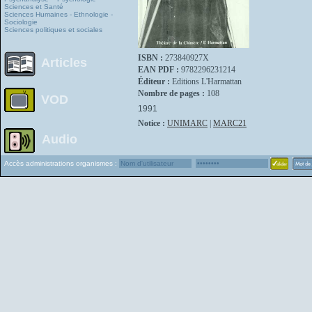
Sciences et Santé
Sciences Humaines - Ethnologie -
Sociologie
Sciences politiques et sociales
ISBN :
273840927X
Articles
EAN PDF :
9782296231214
Éditeur :
Editions L'Harmattan
Nombre de pages :
108
VOD
1991
Notice :
UNIMARC
|
MARC21
Audio
Accès administrations organismes :