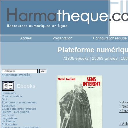
Accueil
Présentation
Configuration requise
Plateforme numériqu
71905 ebooks | 23369 articles | 158
>Recherche avancée
Ebooks
Beaux-arts
Communication
Droit
> Ajou
Economie et management
Education
> Tél
Études littéraires, critiques
> Lire
Histoire - Géographie
Jeunesse
Linguistique
Littérature
> Ache
Philosophie
Psychanalyse – Psychologie