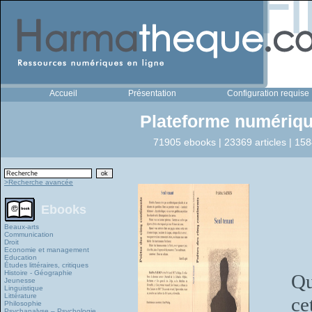
Accueil
Présentation
Configuration requise
Plateforme numériqu
71905 ebooks | 23369 articles | 158
>Recherche avancée
Ebooks
Beaux-arts
Communication
Droit
Economie et management
Education
Études littéraires, critiques
Histoire - Géographie
Qu
Jeunesse
Linguistique
Littérature
ce
Philosophie
Psychanalyse – Psychologie