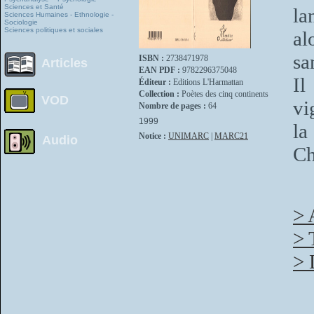
Sciences et Santé
la
Sciences Humaines - Ethnologie -
Sociologie
Sciences politiques et sociales
al
sa
ISBN :
2738471978
Articles
EAN PDF :
9782296375048
Il
Éditeur :
Editions L'Harmattan
Collection :
Poètes des cinq continents
VOD
vi
Nombre de pages :
64
1999
la
Notice :
UNIMARC
|
MARC21
Audio
Ch
> 
> 
> 