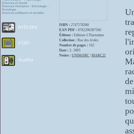
Sciences et Santé
Sciences Humaines - Ethnologie -
Un
Sociologie
Sciences politiques et sociales
tr
ISBN :
2747578380
Articles
re
EAN PDF :
9782296387560
Éditeur :
Editions L'Harmattan
l'
Collection :
Rue des écoles
VOD
Nombre de pages :
162
or
Date :
2- 2005
Notice :
UNIMARC
|
MARC21
Ma
Audio
ra
de
mi
to
po
qu
as