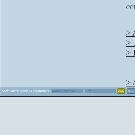
ce
> 
> 
> 
> 
Accès administrations organismes :