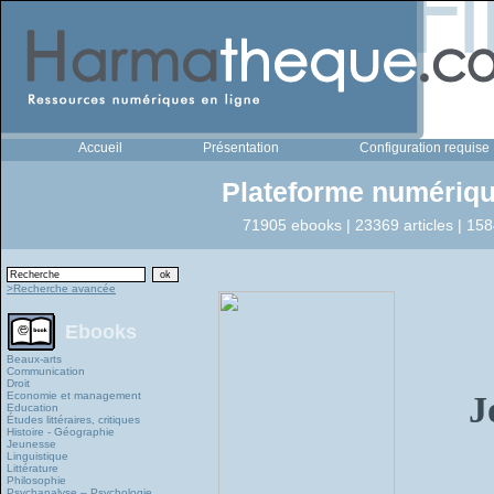
Accueil
Présentation
Configuration requise
Plateforme numériqu
71905 ebooks | 23369 articles | 158
>Recherche avancée
Ebooks
Beaux-arts
Communication
Droit
Economie et management
J
Education
Études littéraires, critiques
Histoire - Géographie
Jeunesse
Linguistique
Littérature
Philosophie
Psychanalyse – Psychologie