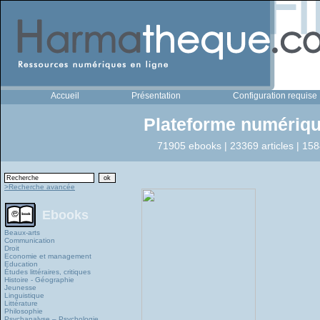
Accueil
Présentation
Configuration requise
Plateforme numériqu
71905 ebooks | 23369 articles | 158
>Recherche avancée
Ebooks
Beaux-arts
Communication
Droit
Economie et management
Education
Études littéraires, critiques
Histoire - Géographie
Jeunesse
Linguistique
Littérature
Philosophie
Psychanalyse – Psychologie