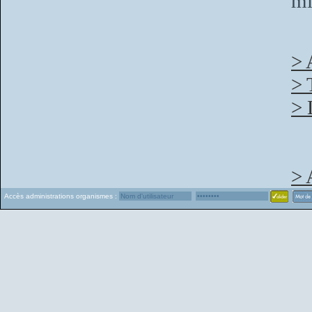
mi
> 
> 
> 
> 
Accès administrations organismes :