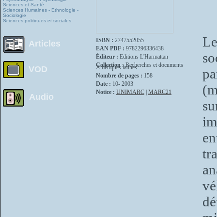
Sciences et Santé
Sciences Humaines - Ethnologie -
Sociologie
Sciences politiques et sociales
Le
ISBN :
2747552055
Articles
EAN PDF :
9782296336438
so
Éditeur :
Editions L'Harmattan
Collection :
Recherches et documents
Amériques latines
VOD
pa
Nombre de pages :
158
Date :
10- 2003
(m
Notice :
UNIMARC
|
MARC21
Audio
su
im
en
tr
an
vé
dé