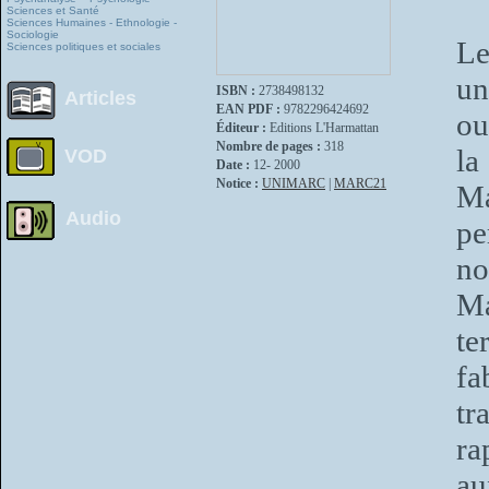
Sciences et Santé
Sciences Humaines - Ethnologie -
Sociologie
Le
Sciences politiques et sociales
un
ISBN :
2738498132
Articles
EAN PDF :
9782296424692
ou
Éditeur :
Editions L'Harmattan
Nombre de pages :
318
la
VOD
Date :
12- 2000
Notice :
UNIMARC
|
MARC21
Ma
Audio
pe
no
Ma
te
fa
tr
ra
au