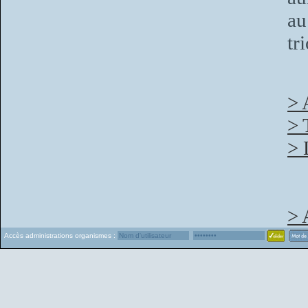
au
tr
> 
> 
> 
> 
Accès administrations organismes :