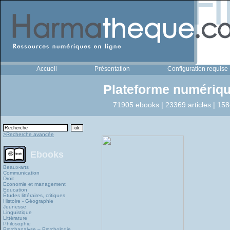
Accueil
Présentation
Configuration requise
Plateforme numériqu
71905 ebooks | 23369 articles | 158
>Recherche avancée
Ebooks
Beaux-arts
Communication
Droit
Economie et management
Education
Études littéraires, critiques
Histoire - Géographie
Jeunesse
Linguistique
Littérature
Philosophie
Psychanalyse – Psychologie